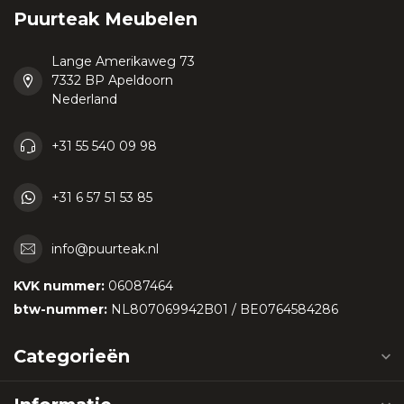
Puurteak Meubelen
Lange Amerikaweg 73
7332 BP Apeldoorn
Nederland
+31 55 540 09 98
+31 6 57 51 53 85
info@puurteak.nl
KVK nummer:
06087464
btw-nummer:
NL807069942B01 / BE0764584286
Categorieën