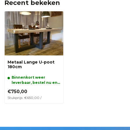
Recent bekeken
Metaal Lange U-poot
180cm
Binnenkort weer
leverbaar, bestel nu en
reserveer alvast dit
€750,00
product.
Stukprijs: €650,00 /