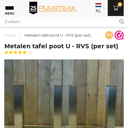
0
NL
MENU
Home
/
Metalen tafel poot U - RVS (per set)
9.7
Metalen tafel poot U - RVS (per set)
(1)