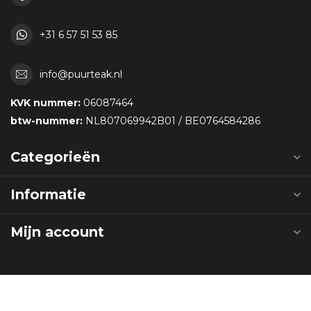
+31 6 57 51 53 85
info@puurteak.nl
KVK nummer:
06087464
btw-nummer:
NL807069942B01 / BE0764584286
Categorieën
Informatie
Mijn account