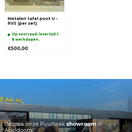
Metalen tafel poot U -
RVS (per set)
Op voorraad, levertijd 1-
8 werkdagen.
€500,00
Bezoek onze Puurteak
showroom
in
Apeldoorn