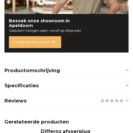
Bezoek onze
showroom
in
Apeldoorn
Gesloten! Morgen open vanaf op afspraak!
Ontdek de showroom
Productomschrijving
Specificaties
Reviews
Gerelateerde producten
Differnz afvoerplug