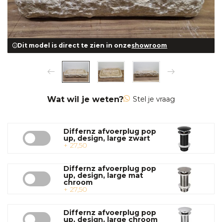
Dit model is direct te zien in onze
showroom
Wat wil je weten?
Stel je vraag
Differnz afvoerplug pop
up, design, large zwart
+ 27,50
Differnz afvoerplug pop
up, design, large mat
chroom
+ 27,50
Differnz afvoerplug pop
up, design, large chroom