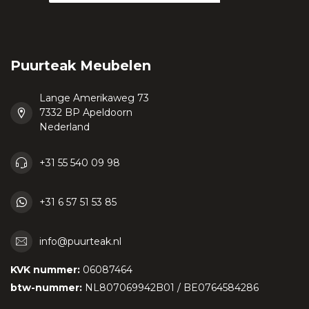
Puurteak Meubelen
Lange Amerikaweg 73
7332 BP Apeldoorn
Nederland
+31 55 540 09 98
+31 6 57 51 53 85
info@puurteak.nl
KVK nummer:
06087464
btw-nummer:
NL807069942B01 / BE0764584286