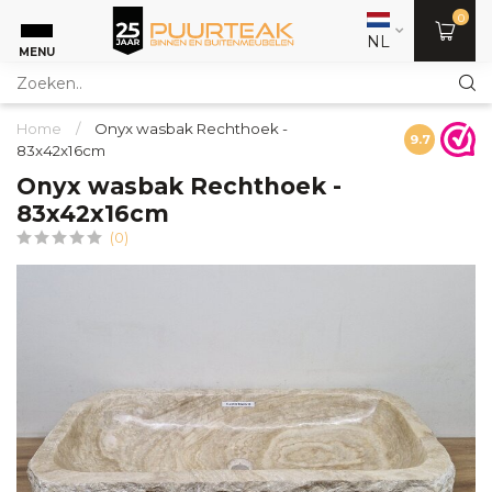
0
NL
MENU
Home
/
Onyx wasbak Rechthoek -
9.7
83x42x16cm
Onyx wasbak Rechthoek -
83x42x16cm
(0)