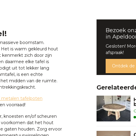
Bezoek on
l!
in Apeldoo
 massieve boomstam.
Gesloten! Mor
 Het is warm gekleurd hout
afspraak!
 kenmerkt zich door zijn
n daarmee elke tafel is
Ontdek de
odigt uit tot lekker lang
mtafel, is een echte
n het midden van de ruimte.
Gerelateerd
ntrekkingskracht.
 metalen tafelpoten
en voorraad!
O
r, knoesten en/of scheuren
e voorkomen dat het hout
 de gaten houden. Zorg ervoor
temperatuurwisselingen.