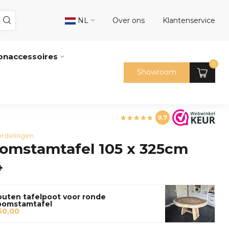
NL
Over ons
Klantenservice
naccessoires
0
Showroom
9.7
rdelingen
omstamtafel 105 x 325cm
4
uten tafelpoot voor ronde
oomstamtafel
50,00