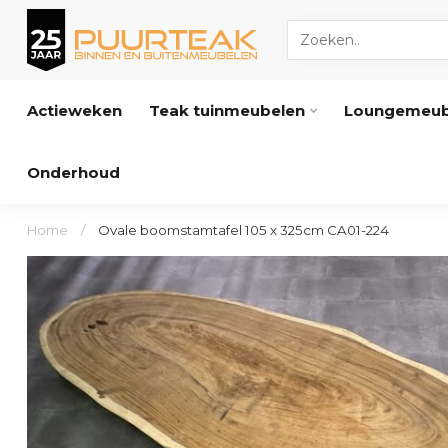
Actieweken
Teak tuinmeubelen
Loungemeub
Onderhoud
Home
/
Ovale boomstamtafel 105 x 325cm CA01-224