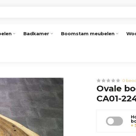
elen
Badkamer
Boomstam meubelen
Woo
0 beoo
Ovale bo
CA01-22
Ho
b
+ 