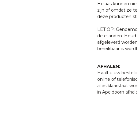
Helaas kunnen nie
zijn of omdat ze t
deze producten sta
LET OP: Genoemde 
de eilanden. Houd 
afgeleverd worden
bereikbaar is word
AFHALEN:
Haalt u uw bestell
online of telefonis
alles klaarstaat w
in Apeldoorn afhal