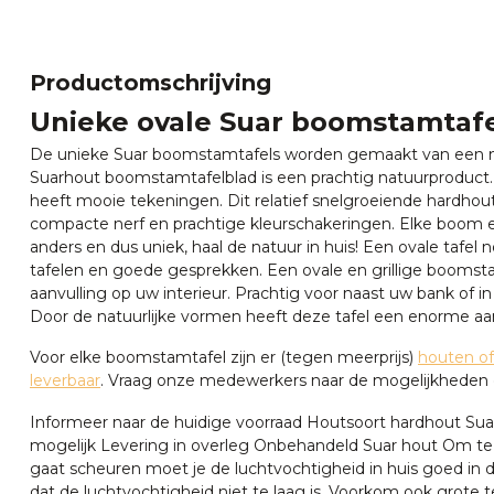
Productomschrijving
Unieke ovale Suar boomstamtafe
De unieke Suar boomstamtafels worden gemaakt van een
Suarhout boomstamtafelblad is een prachtig natuurproduct.
heeft mooie tekeningen. Dit relatief snelgroeiende hardhout
compacte nerf en prachtige kleurschakeringen. Elke boom e
anders en dus uniek, haal de natuur in huis! Een ovale tafel n
tafelen en goede gesprekken. Een ovale en grillige boomsta
aanvulling op uw interieur. Prachtig voor naast uw bank of i
Door de natuurlijke vormen heeft deze tafel een enorme aa
Voor elke boomstamtafel zijn er (tegen meerprijs)
houten of
leverbaar
. Vraag onze medewerkers naar de mogelijkheden 
Informeer naar de huidige voorraad Houtsoort hardhout Sua
mogelijk Levering in overleg Onbehandeld Suar hout Om t
gaat scheuren moet je de luchtvochtigheid in huis goed in
dat de luchtvochtigheid niet te laag is. Voorkom ook grote 