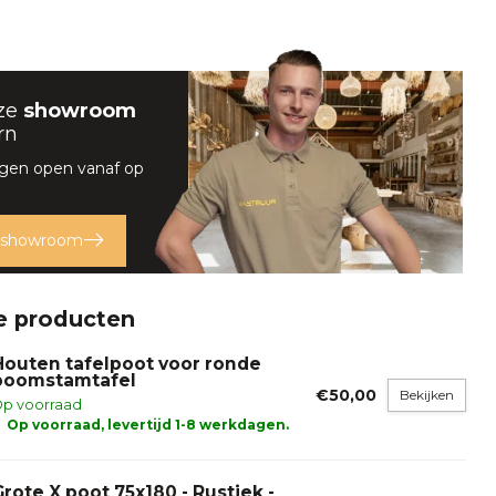
ze
showroom
rn
gen open vanaf op
 showroom
e producten
Houten tafelpoot voor ronde
boomstamtafel
€50,00
Bekijken
p voorraad
Op voorraad, levertijd 1-8 werkdagen.
Grote X poot 75x180 - Rustiek -