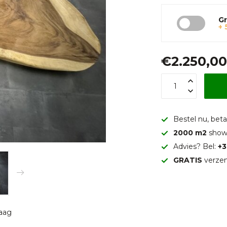
Gr
+ 
€2.250,0
Bestel nu, betaa
2000 m2
show
Advies? Bel:
+3
GRATIS
verzen
raag