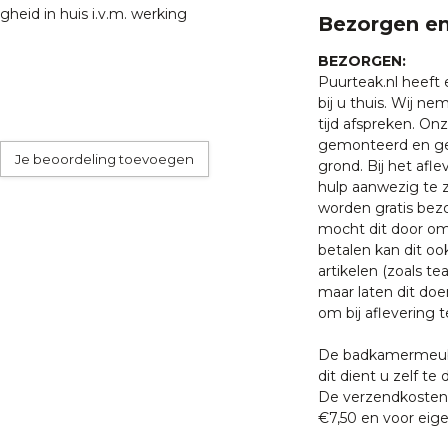
gheid in huis i.v.m. werking
Bezorgen en
garantie op productie of
BEZORGEN:
heden of andere invloeden
Puurteak.nl heeft
gaat werken moet je de
bij u thuis. Wij n
oor dat de luchtvochtigheid
tijd afspreken. O
Indien de luchtvochtigheid in
gemonteerd en ge
Je beoordeling toevoegen
plaatsen.
grond. Bij het afl
hulp aanwezig te z
worden gratis bezo
mocht dit door oms
auffeur bezorgd op de
betalen kan dit oo
 u in de woonkamer in elkaar
artikelen (zoals tea
maar laten dit doe
om bij aflevering t
 met een van onze
De badkamermeube
. U bent uiteraard ook
dit dient u zelf te 
ten klaar staan om u te
De verzendkosten 
€7,50 en voor eige