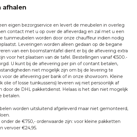
 afhalen
 een eigen bezorgservice en levert de meubelen in overleg
emen contact met u op over de afleverdag en zal met u een
nze tuinmeubelen worden door onze chauffeur indien nodig
plaatst. Leveringen worden alleen gedaan op de begane
everen van een boomstamtafel dient er bij de aflevering extra
ijn voor het plaatsen van de tafel. Bestellingen vanaf €500.-
rgd. U kunt bij de aflevering per pin of contant betalen,
tandigheden niet mogelijk zijn om bij de levering te
k voor de aflevering per bank of in onze showroom. Kleine
k olie of losse tuinkussens) leveren wij niet persoonlijk af
n door de DHL pakketdienst. Helaas is het dan niet mogelijk
e betalen.
len worden uitsluitend afgeleverd maar niet gemonteerd,
doen.
onder de €750,- orderwaarde zijn: voor kleine pakketten
n vervoer €24,95.