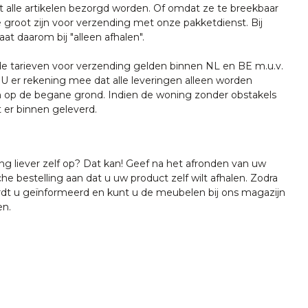
t alle artikelen bezorgd worden. Of omdat ze te breekbaar
e groot zijn voor verzending met onze pakketdienst. Bij
at daarom bij "alleen afhalen".
tarieven voor verzending gelden binnen NL en BE m.u.v.
U er rekening mee dat alle leveringen alleen worden
 op de begane grond. Indien de woning zonder obstakels
t er binnen geleverd.
ing liever zelf op? Dat kan! Geef na het afronden van uw
che bestelling aan dat u uw product zelf wilt afhalen. Zodra
ordt u geïnformeerd en kunt u de meubelen bij ons magazijn
en.