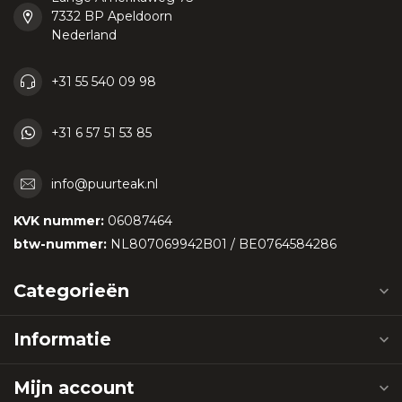
7332 BP Apeldoorn
Nederland
+31 55 540 09 98
+31 6 57 51 53 85
info@puurteak.nl
KVK nummer:
06087464
btw-nummer:
NL807069942B01 / BE0764584286
Categorieën
Informatie
Mijn account