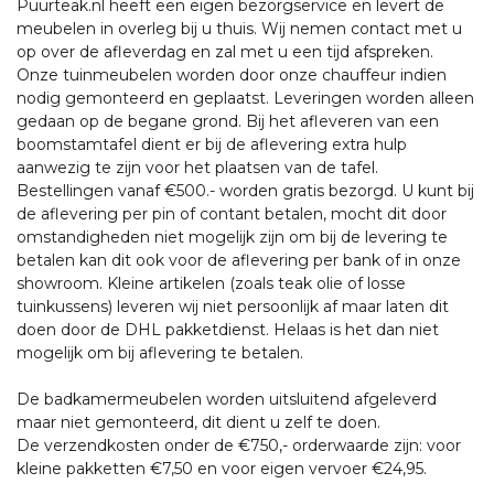
Puurteak.nl heeft een eigen bezorgservice en levert de
meubelen in overleg bij u thuis. Wij nemen contact met u
op over de afleverdag en zal met u een tijd afspreken.
Onze tuinmeubelen worden door onze chauffeur indien
nodig gemonteerd en geplaatst. Leveringen worden alleen
gedaan op de begane grond. Bij het afleveren van een
boomstamtafel dient er bij de aflevering extra hulp
aanwezig te zijn voor het plaatsen van de tafel.
Bestellingen vanaf €500.- worden gratis bezorgd. U kunt bij
de aflevering per pin of contant betalen, mocht dit door
omstandigheden niet mogelijk zijn om bij de levering te
betalen kan dit ook voor de aflevering per bank of in onze
showroom. Kleine artikelen (zoals teak olie of losse
tuinkussens) leveren wij niet persoonlijk af maar laten dit
doen door de DHL pakketdienst. Helaas is het dan niet
mogelijk om bij aflevering te betalen.
De badkamermeubelen worden uitsluitend afgeleverd
maar niet gemonteerd, dit dient u zelf te doen.
De verzendkosten onder de €750,- orderwaarde zijn: voor
kleine pakketten €7,50 en voor eigen vervoer €24,95.