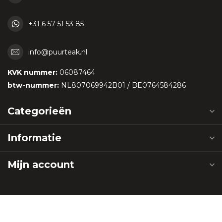
+31 6 57 51 53 85
info@puurteak.nl
KVK nummer:
06087464
btw-nummer:
NL807069942B01 / BE0764584286
Categorieën
Informatie
Mijn account