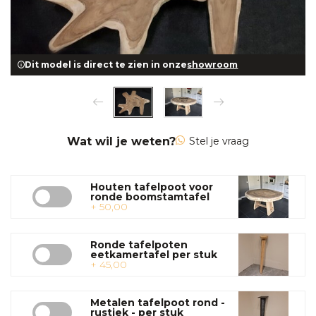
Dit model is direct te zien in onze
showroom
Wat wil je weten?
Stel je vraag
Houten tafelpoot voor
ronde boomstamtafel
+ 50,00
Ronde tafelpoten
eetkamertafel per stuk
+ 45,00
Metalen tafelpoot rond -
rustiek - per stuk