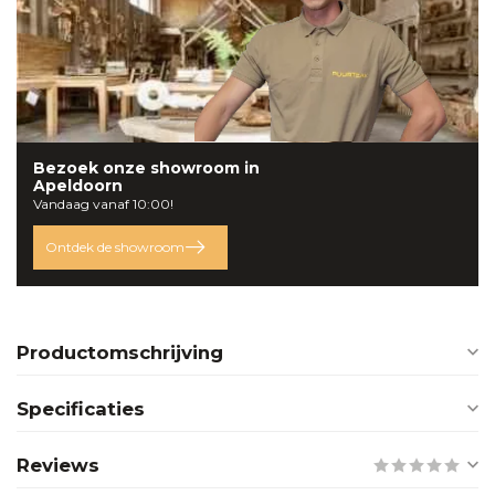
Bezoek onze
showroom
in
Apeldoorn
Vandaag vanaf 10:00!
Ontdek de showroom
Productomschrijving
Specificaties
Reviews