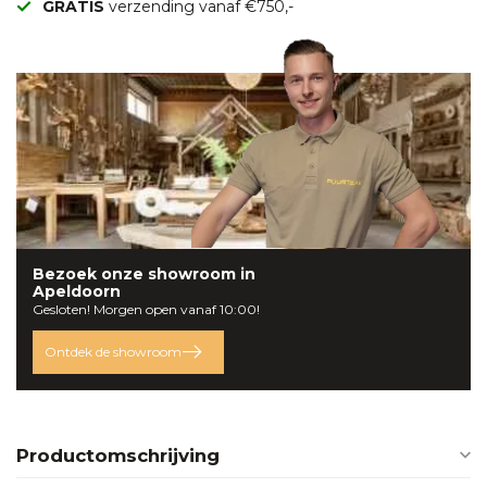
GRATIS
verzending vanaf €750,-
Bezoek onze
showroom
in
Apeldoorn
Gesloten! Morgen open vanaf 10:00!
Ontdek de showroom
Productomschrijving