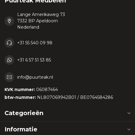
Puurteak Meubelen
Lange Amerikaweg 73
7332 BP Apeldoorn
Nederland
+31 55 540 09 98
+31 6 57 51 53 85
info@puurteak.nl
KVK nummer:
06087464
btw-nummer:
NL807069942B01 / BE0764584286
Categorieën
Informatie