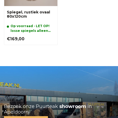
Spiegel, rustiek ovaal
80x120cm
Op voorraad - LET OP!
losse spiegels alleen
afhalen
€169,00
Bezoek onze Puurteak
showroom
in
Apeldoorn