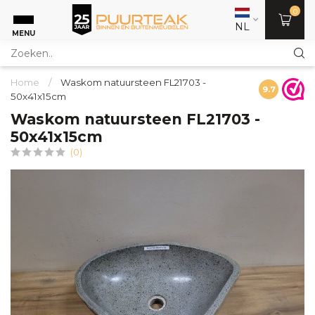
0
NL
MENU
Home
/
Waskom natuursteen FL21703 -
9.7
50x41x15cm
Waskom natuursteen FL21703 -
50x41x15cm
(0)