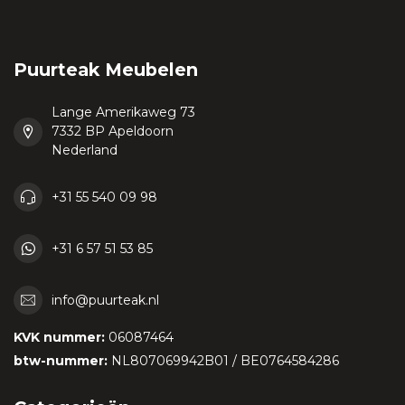
Puurteak Meubelen
Lange Amerikaweg 73
7332 BP Apeldoorn
Nederland
+31 55 540 09 98
+31 6 57 51 53 85
info@puurteak.nl
KVK nummer:
06087464
btw-nummer:
NL807069942B01 / BE0764584286