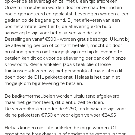
op over de afleverdag en zal met u een tijd afspreken.
Onze tuinmeubelen worden door onze chauffeur indien
nodig gemonteerd en geplaatst. Leveringen worden alleen
gedaan op de begane grond. Bij het afleveren van een
boomstamtafel dient er bij de aflevering extra hulp
aanwezig te zijn voor het plaatsen van de tafel.
Bestellingen vanaf €500.- worden gratis bezorgd. U kunt bij
de aflevering per pin of contant betalen, mocht dit door
omstandigheden niet mogelijk zijn om bij de levering te
betalen kan dit ook voor de aflevering per bank of in onze
showroom. Kleine artikelen (zoals teak olie of losse
tuinkussens) leveren wij niet persoonlijk af maar laten dit
doen door de DHL pakketdienst. Helaas is het dan niet
mogelijk om bij aflevering te betalen.
De badkamermeubelen worden uitsluitend afgeleverd
maar niet gemonteerd, dit dient u zelf te doen.
De verzendkosten onder de €750,- orderwaarde zijn: voor
kleine pakketten €7,50 en voor eigen vervoer €24,95.
Helaas kunnen niet alle artikelen bezorgd worden. Of
omdat ze te breekbaar zijn of omdat ze te groot zijn voor