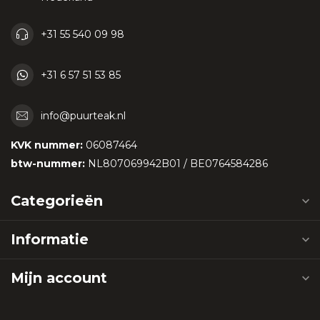
+31 55 540 09 98
+31 6 57 51 53 85
info@puurteak.nl
KVK nummer:
06087464
btw-nummer:
NL807069942B01 / BE0764584286
Categorieën
Informatie
Mijn account