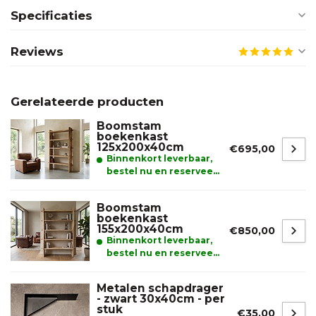
Specificaties
Reviews
Gerelateerde producten
Boomstam
boekenkast
125x200x40cm
€695,00
Binnenkort leverbaar,
bestel nu en reserveer
alvast uw product.
Boomstam
boekenkast
155x200x40cm
€850,00
Binnenkort leverbaar,
bestel nu en reserveer
alvast uw product.
Metalen schapdrager
- zwart 30x40cm - per
stuk
€35,00