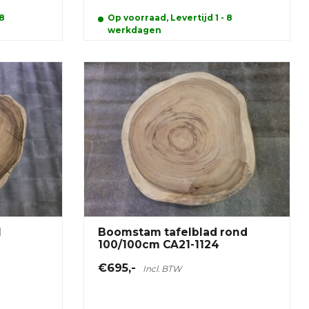
 8
Op voorraad, Levertijd 1 - 8
werkdagen
l
Boomstam tafelblad rond
100/100cm CA21-1124
€695,-
Incl. BTW