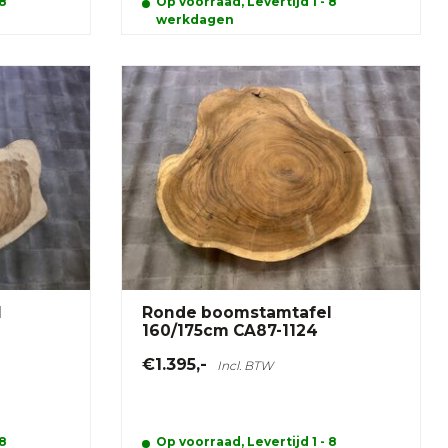
 8
Op voorraad, Levertijd 1 - 8
werkdagen
l
Ronde boomstamtafel
160/175cm CA87-1124
€1.395,-
Incl. BTW
 8
Op voorraad, Levertijd 1 - 8