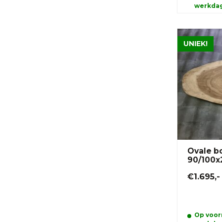
werkda
UNIEK!
Ovale b
90/100x
€1.695,-
Op voorr