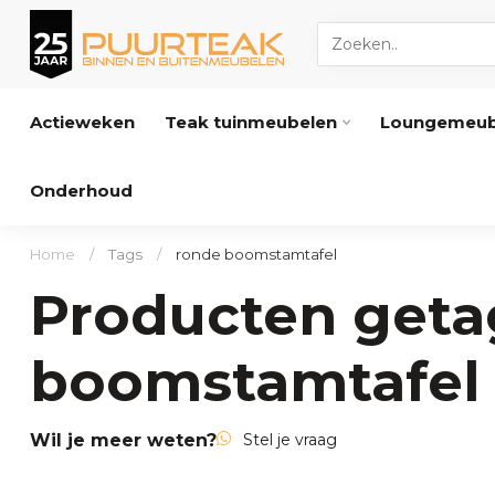
Actieweken
Teak tuinmeubelen
Loungemeub
Onderhoud
Home
/
Tags
/
ronde boomstamtafel
Producten geta
boomstamtafel
Wil je meer weten?
Stel je vraag