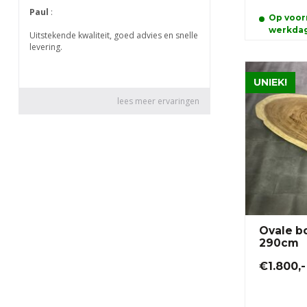
Op voorr
werkda
UNIEK!
Ovale b
290cm
€1.800,-