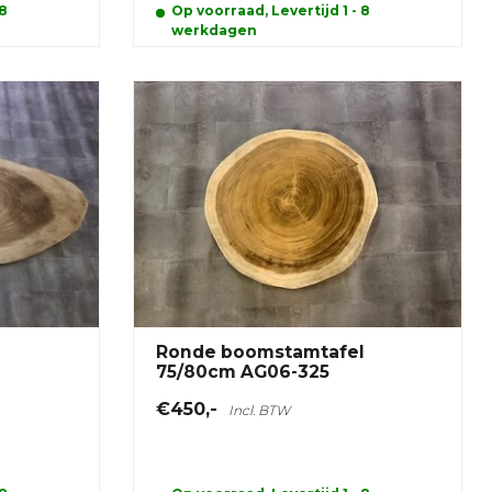
 8
Op voorraad, Levertijd 1 - 8
werkdagen
Ronde boomstamtafel
75/80cm AG06-325
€450,-
Incl. BTW