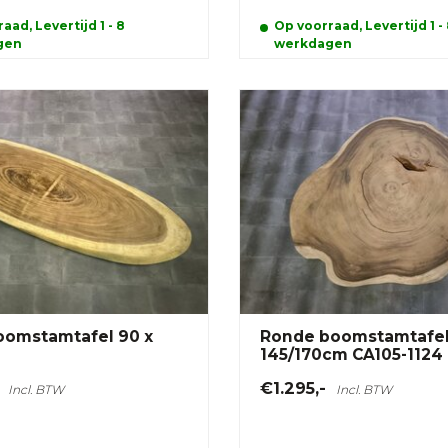
aad, Levertijd 1 - 8
Op voorraad, Levertijd 1 -
gen
werkdagen
oomstamtafel 90 x
Ronde boomstamtafe
145/170cm CA105-1124
€1.295,-
Incl. BTW
Incl. BTW