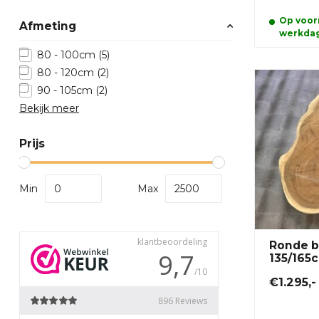
Op voorr
Afmeting
werkda
80 - 100cm
(5)
80 - 120cm
(2)
90 - 105cm
(2)
Bekijk meer
Prijs
Min
Max
Ronde b
135/165
€1.295,-