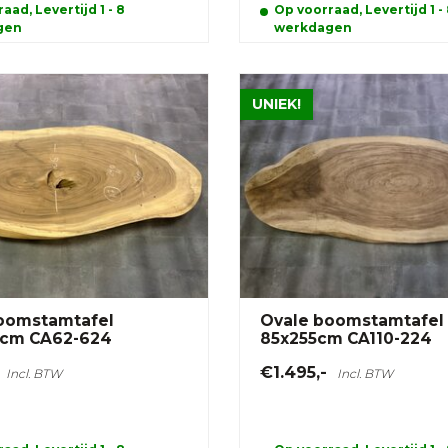
aad, Levertijd 1 - 8
Op voorraad, Levertijd 1 -
gen
werkdagen
UNIEK!
oomstamtafel
Ovale boomstamtafel
0cm CA62-624
85x255cm CA110-224
€1.495,-
Incl. BTW
Incl. BTW