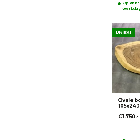
Op voorr
werkda
UNIEK!
Ovale b
105x24
€1.750,-