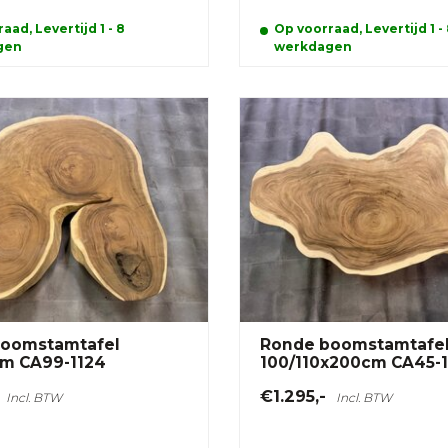
aad, Levertijd 1 - 8
Op voorraad, Levertijd 1 -
gen
werkdagen
oomstamtafel
Ronde boomstamtafe
cm CA99-1124
100/110x200cm CA45-
€1.295,-
Incl. BTW
Incl. BTW