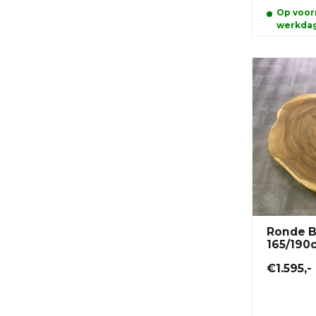
Op voorr
werkda
Ronde B
165/190
€1.595,-