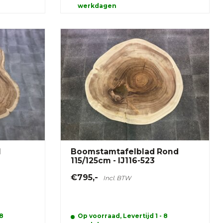
werkdagen
l
Boomstamtafelblad Rond
115/125cm - IJ116-523
€795,-
Incl. BTW
 8
Op voorraad, Levertijd 1 - 8