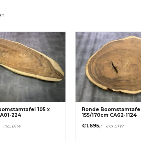
en
oomstamtafel 105 x
Ronde Boomstamtafel
A01-224
155/170cm CA62-1124
€1.695,-
Incl. BTW
Incl. BTW