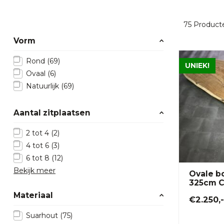
75
Product
Vorm
Rond
(69)
UNIEK!
Ovaal
(6)
Natuurlijk
(69)
Aantal zitplaatsen
2 tot 4
(2)
4 tot 6
(3)
6 tot 8
(12)
Bekijk meer
Ovale b
325cm C
Materiaal
€2.250,-
Suarhout
(75)