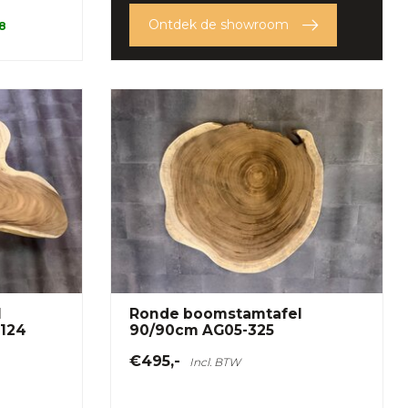
Ontdek de showroom
 8
l
Ronde boomstamtafel
1124
90/90cm AG05-325
€495,-
Incl. BTW