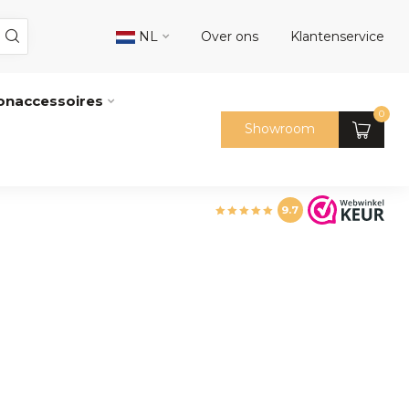
NL
Over ons
Klantenservice
naccessoires
0
Showroom
9.7