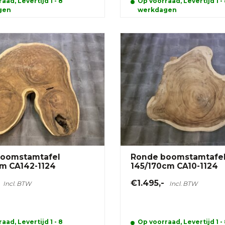
aad, Levertijd 1 - 8
Op voorraad, Levertijd 1 -
gen
werkdagen
oomstamtafel
Ronde boomstamtafe
cm CA142-1124
145/170cm CA10-1124
€1.495,-
Incl. BTW
Incl. BTW
aad, Levertijd 1 - 8
Op voorraad, Levertijd 1 -