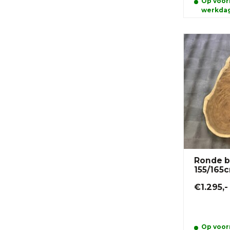
Op voorr
werkda
Ronde b
155/165
€1.295,-
Op voorr