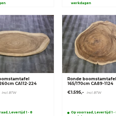
gen
werkdagen
oomstamtafel
Ronde boomstamtafe
260cm CA112-224
165/170cm CA89-1124
€1.595,-
Incl. BTW
Incl. BTW
aad, Levertijd 1 - 8
Op voorraad, Levertijd 1 -