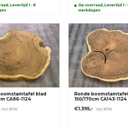
aad, Levertijd 1 - 8
Op voorraad, Levertijd 1 -
gen
werkdagen
oomstamtafel blad
Ronde boomstamtafe
cm CA86-1124
150/170cm CA143-1124
€1.395,-
Incl. BTW
Incl. BTW