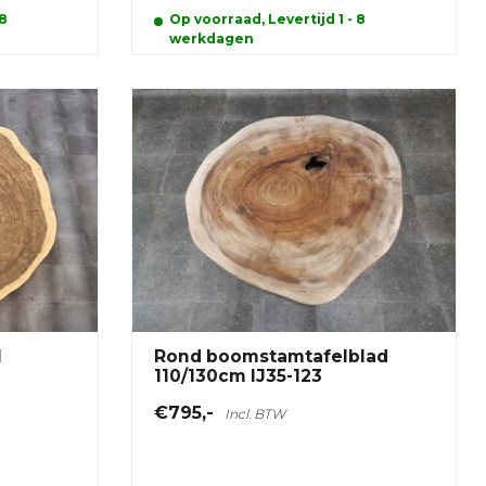
 8
Op voorraad, Levertijd 1 - 8
werkdagen
l
Rond boomstamtafelblad
110/130cm IJ35-123
€795,-
Incl. BTW