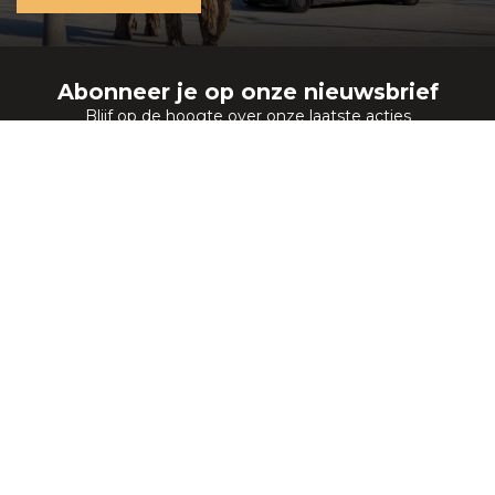
Abonneer je op onze nieuwsbrief
Blijf op de hoogte over onze laatste acties
Puurteak Meubelen
Lange Amerikaweg 73
7332 BP Apeldoorn
Nederland
+31 55 540 09 98