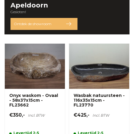
Apeldoorn
Gesloten!
Ontdek de showroom
Onyx waskom - Ovaal
Wasbak natuursteen -
- 58x37x15cm -
116x35x15cm -
FL23662
FL23770
€350,-
€425,-
Incl. BTW
Incl. BTW
Levertijd 2-5
Levertijd 2-5