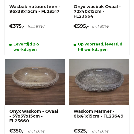
Wasbak natuursteen -
Onyx wasbak Ovaal -
96x39x15cm - FL23517
72x40x15cm -
FL23664
€375,-
€595,-
Incl. BTW
Incl. BTW
Levertijd 2-5
Op voorraad, levertijd
werkdagen
1-8 werkdagen
Onyx waskom - Ovaal
Waskom Marmer -
- 57x37x15cm -
61x41x15cm - FL23649
FL23660
€350,-
€325,-
Incl. BTW
Incl. BTW