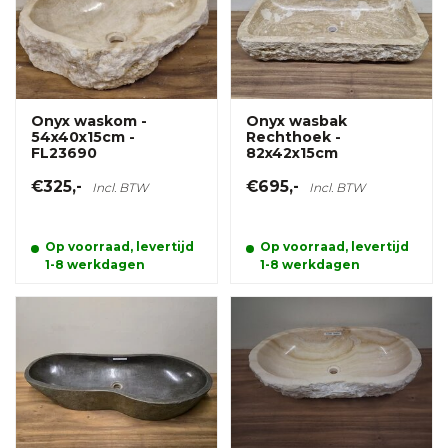
Onyx waskom -
Onyx wasbak
54x40x15cm -
Rechthoek -
FL23690
82x42x15cm
€325,-
€695,-
Incl. BTW
Incl. BTW
Op voorraad, levertijd
Op voorraad, levertijd
1-8 werkdagen
1-8 werkdagen