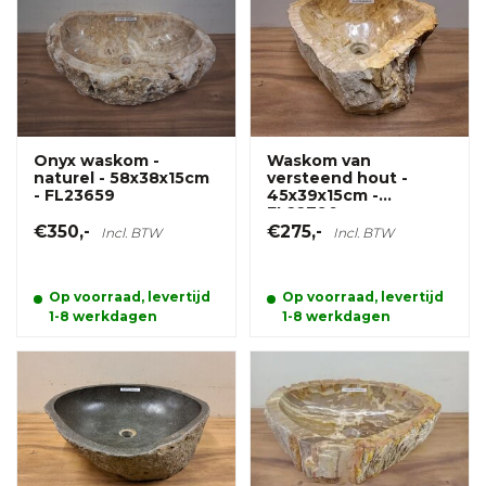
Onyx waskom -
Waskom van
naturel - 58x38x15cm
versteend hout -
- FL23659
45x39x15cm -
FL22790
€350,-
€275,-
Incl. BTW
Incl. BTW
Op voorraad, levertijd
Op voorraad, levertijd
1-8 werkdagen
1-8 werkdagen