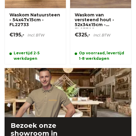
Waskom Natuursteen
Waskom van
- 54x47x15cm -
versteend hout -
FL22733
52x34x15cm -
FL23708
€195,-
€325,-
Incl. BTW
Incl. BTW
Levertijd 2-5
Op voorraad, levertijd
werkdagen
1-8 werkdagen
Bezoek onze
showroom
in