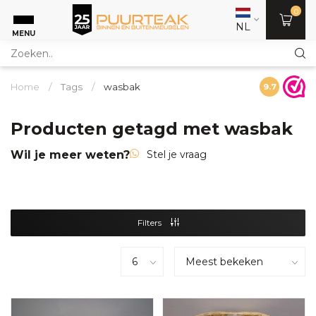
0
NL
MENU
Home
/
Tags
/
wasbak
9.7
Producten getagd met wasbak
Wil je meer weten?
Stel je vraag
Filters