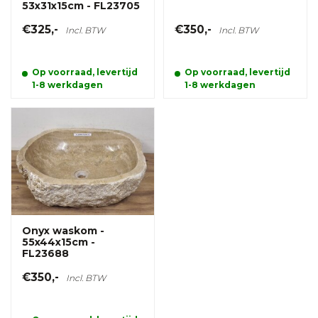
53x31x15cm - FL23705
€325,-
€350,-
Incl. BTW
Incl. BTW
Op voorraad, levertijd
Op voorraad, levertijd
1-8 werkdagen
1-8 werkdagen
Onyx waskom -
55x44x15cm -
FL23688
€350,-
Incl. BTW