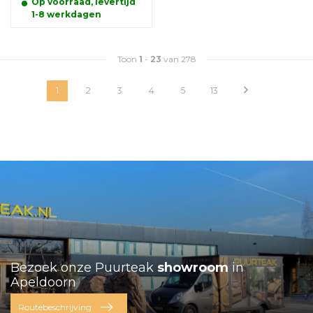
Op voorraad, levertijd
1-8 werkdagen
Toon
1
-
23
van 278
1
2
3
4
5
13
Bezoek onze Puurteak
showroom
in
Apeldoorn
Routebeschrijving