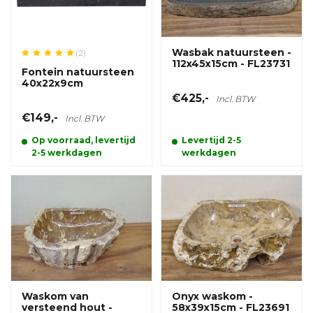
Wasbak natuursteen -
(2)
112x45x15cm - FL23731
Fontein natuursteen
40x22x9cm
€425,-
Incl. BTW
€149,-
Incl. BTW
Op voorraad, levertijd
Levertijd 2-5
2-5 werkdagen
werkdagen
Waskom van
Onyx waskom -
versteend hout -
58x39x15cm - FL23691