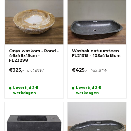
Onyx waskom - Rond -
Wasbak natuursteen
46x46x15cm -
FL21315 - 103x41x15cm
FL23298
€325,-
€425,-
Incl. BTW
Incl. BTW
Levertijd 2-5
Levertijd 2-5
werkdagen
werkdagen