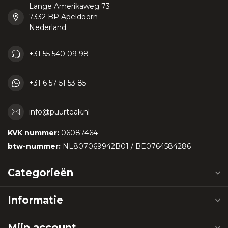
Lange Amerikaweg 73
7332 BP Apeldoorn
Nederland
+31 55 540 09 98
+31 6 57 51 53 85
info@puurteak.nl
KVK nummer:
06087464
btw-nummer:
NL807069942B01 / BE0764584286
Categorieën
Informatie
Mijn account