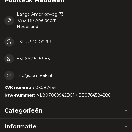
Puurteak Meubelen
Lange Amerikaweg 73
7332 BP Apeldoorn
Nederland
+31 55 540 09 98
+31 6 57 51 53 85
info@puurteak.nl
KVK nummer:
06087464
btw-nummer:
NL807069942B01 / BE0764584286
Categorieën
Informatie