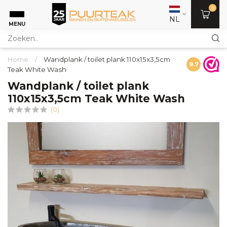
0
NL
MENU
Home
/
Wandplank / toilet plank 110x15x3,5cm
9.7
Teak White Wash
Wandplank / toilet plank
110x15x3,5cm Teak White Wash
(0)