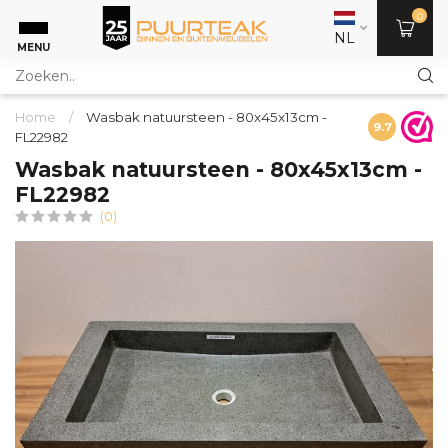
0
NL
MENU
Home
/
Wasbak natuursteen - 80x45x13cm -
9.7
FL22982
Wasbak natuursteen - 80x45x13cm -
FL22982
(0)