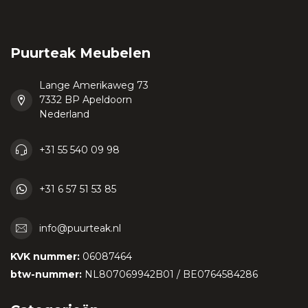
Puurteak Meubelen
Lange Amerikaweg 73
7332 BP Apeldoorn
Nederland
+31 55 540 09 98
+31 6 57 51 53 85
info@puurteak.nl
KVK nummer:
06087464
btw-nummer:
NL807069942B01 / BE0764584286