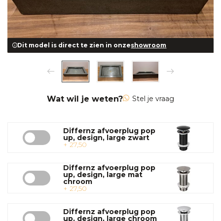
Dit model is direct te zien in onze
showroom
Wat wil je weten?
Stel je vraag
Differnz afvoerplug pop
up, design, large zwart
+ 27,50
Differnz afvoerplug pop
up, design, large mat
chroom
+ 27,50
Differnz afvoerplug pop
up, design, large chroom