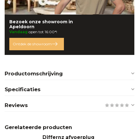
Bezoek onze
showroom
in
Apeldoorn
Vandaag
open tot 16:00*!
Ontdek de showroom
Productomschrijving
Specificaties
Reviews
Gerelateerde producten
Differnz afvoerplug