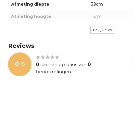
Afmeting diepte
39cm
Afmeting hoogte
15cm
Gewicht
54kg
Bekijk alles
Afvoergat
45mm
Reviews
Onderhoud
De waskommen kunt
groene zeep. Vermijd
0
/
5
0
sterren op basis van
0
krassende voorwerpen
beoordelingen
van de waskommen
Kleur
Grijs