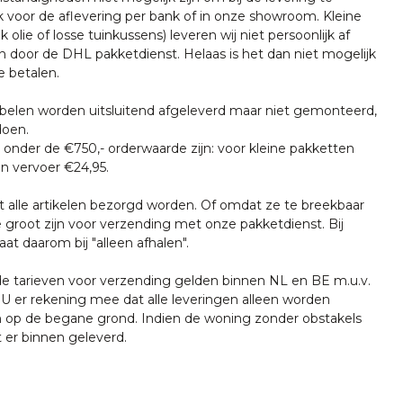
k voor de aflevering per bank of in onze showroom. Kleine
k olie of losse tuinkussens) leveren wij niet persoonlijk af
n door de DHL pakketdienst. Helaas is het dan niet mogelijk
e betalen.
len worden uitsluitend afgeleverd maar niet gemonteerd,
doen.
onder de €750,- orderwaarde zijn: voor kleine pakketten
n vervoer €24,95.
t alle artikelen bezorgd worden. Of omdat ze te breekbaar
e groot zijn voor verzending met onze pakketdienst. Bij
at daarom bij "alleen afhalen".
tarieven voor verzending gelden binnen NL en BE m.u.v.
U er rekening mee dat alle leveringen alleen worden
 op de begane grond. Indien de woning zonder obstakels
t er binnen geleverd.