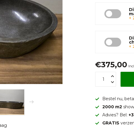
Di
m
+ 
Di
c
+ 
€375,00
Inc
Bestel nu, betaa
2000 m2
show
Advies? Bel:
+3
GRATIS
verzen
raag