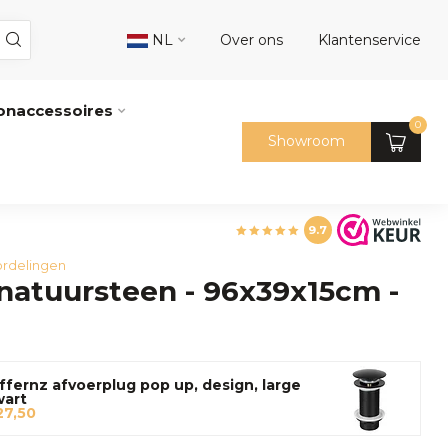
NL
Over ons
Klantenservice
naccessoires
0
Showroom
9.7
rdelingen
atuursteen - 96x39x15cm -
ffernz afvoerplug pop up, design, large
wart
27,50