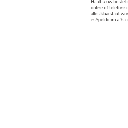
Haalt u uw bestell
online of telefonis
alles klaarstaat w
in Apeldoorn afhal