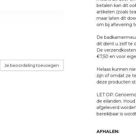
betalen kan dit oo
artikelen (zoals tea
maar laten dit doe
om bij aflevering t
De badkamermeube
dit dient u zelf te 
De verzendkosten 
 u schoon te maken met
€7,50 en voor eige
 bijtende vloeistoffen en
Je beoordeling toevoegen
, dit tast de coating aan
Helaas kunnen nie
.
zijn of omdat ze t
deze producten sta
LET OP: Genoemde 
de eilanden. Houd 
afgeleverd worden
bereikbaar is word
AFHALEN: