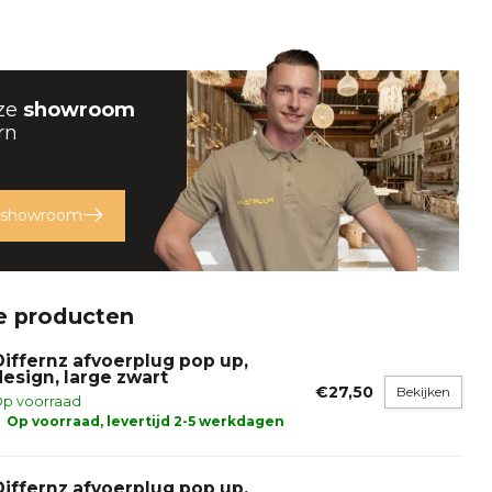
ze
showroom
rn
 showroom
e producten
Differnz afvoerplug pop up,
design, large zwart
€27,50
Bekijken
p voorraad
Op voorraad, levertijd 2-5 werkdagen
Differnz afvoerplug pop up,