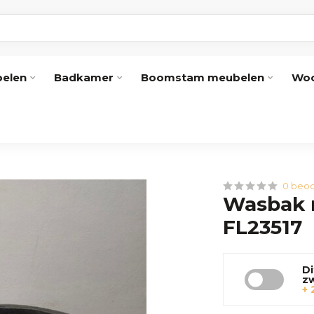
elen
Badkamer
Boomstam meubelen
Woo
0 beoo
Wasbak n
FL23517
Di
z
+ 