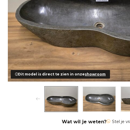
Dit model is direct te zien in onze
showroom
Wat wil je weten?
Stel je v