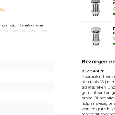
ier
O
d nodig. Dagelijks even
t twee keer per week even
l voldoende. Gebruik bij het
O
or een externe pakketdienst.
Bezorgen en
skommen wordt dit door
BEZORGEN:
Puurteak.nl heeft
bij u thuis. Wij n
 met een van onze
tijd afspreken. O
) 55 5400998.
gemonteerd en ge
grond. Bij het afl
hulp aanwezig te z
worden gratis bezo
mocht dit door oms