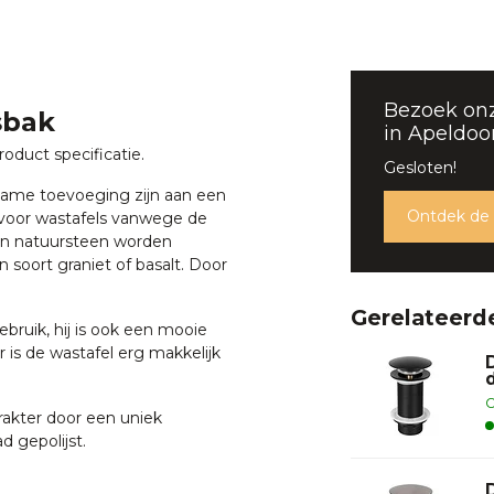
Bezoek on
sbak
in Apeldoo
oduct specificatie.
Gesloten!
ame toevoeging zijn aan een
Ontdek de
 voor wastafels vanwege de
an natuursteen worden
 soort graniet of basalt. Door
Gerelateerd
ebruik, hij is ook een mooie
er is de wastafel erg makkelijk
O
rakter door een uniek
d gepolijst.