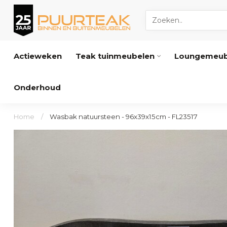
Actieweken
Teak tuinmeubelen
Loungemeub
Onderhoud
Home
/
Wasbak natuursteen - 96x39x15cm - FL23517