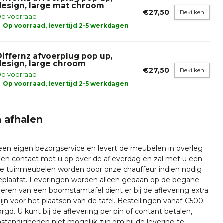
design, large mat chroom
€27,50
Bekijken
p voorraad
Op voorraad, levertijd 2-5 werkdagen
Differnz afvoerplug pop up,
design, large chroom
€27,50
Bekijken
p voorraad
Op voorraad, levertijd 2-5 werkdagen
 afhalen
 een eigen bezorgservice en levert de meubelen in overleg
emen contact met u op over de afleverdag en zal met u een
nze tuinmeubelen worden door onze chauffeur indien nodig
plaatst. Leveringen worden alleen gedaan op de begane
everen van een boomstamtafel dient er bij de aflevering extra
ijn voor het plaatsen van de tafel. Bestellingen vanaf €500.-
rgd. U kunt bij de aflevering per pin of contant betalen,
tandigheden niet mogelijk zijn om bij de levering te