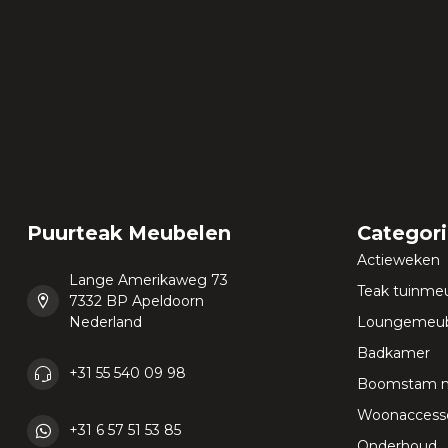
Puurteak Meubelen
Categor
Actieweken
Lange Amerikaweg 73
Teak tuinme
7332 BP Apeldoorn
Nederland
Loungemeub
Badkamer
+31 55 540 09 98
Boomstam 
Woonaccesso
+31 6 57 51 53 85
Onderhoud