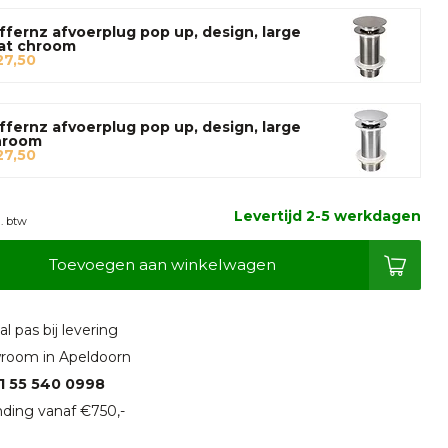
ffernz afvoerplug pop up, design, large
at chroom
27,50
ffernz afvoerplug pop up, design, large
hroom
27,50
Levertijd 2-5 werkdagen
l. btw
Toevoegen aan winkelwagen
l pas bij levering
room in Apeldoorn
1 55 540 0998
ding vanaf €750,-