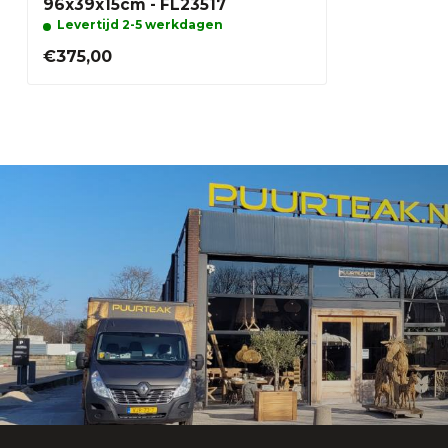
96x39x15cm - FL23517
Levertijd 2-5 werkdagen
€375,00