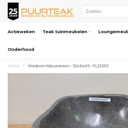
Actieweken
Teak tuinmeubelen
Loungemeub
Onderhoud
Home
/
Waskom Natuursteen - 35x34x15 - FL23350