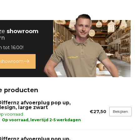
ze
showroom
rn
 tot 16:00!
 showroom
e producten
Differnz afvoerplug pop up,
design, large zwart
€27,50
Bekijken
p voorraad
Op voorraad, levertijd 2-5 werkdagen
Differnz afvoerplug pop up,