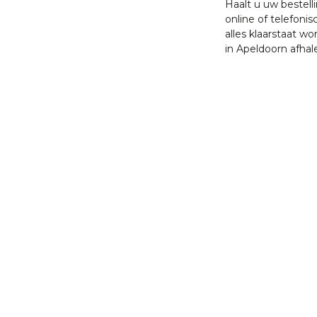
Haalt u uw bestell
online of telefonis
alles klaarstaat w
in Apeldoorn afhal