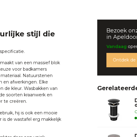
Bezoek on
ijke stijl die
in Apeldoo
Vandaag
open
pecificatie.
Ontdek de
emaakt van een massief blok
e keuze voor badkamers
 materiaal. Natuurstenen
n en afwerkingen. Elke
Gerelateerd
en de kleur. Wasbakken van
de soorten kraanwerk en
 te creëren.
O
ebruik, hij is ook een mooie
er is de wastafel erg makkelijk