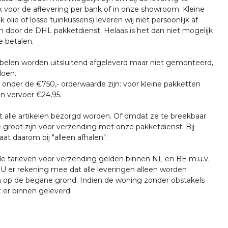
k voor de aflevering per bank of in onze showroom. Kleine
k olie of losse tuinkussens) leveren wij niet persoonlijk af
n door de DHL pakketdienst. Helaas is het dan niet mogelijk
e betalen.
len worden uitsluitend afgeleverd maar niet gemonteerd,
doen.
onder de €750,- orderwaarde zijn: voor kleine pakketten
n vervoer €24,95.
t alle artikelen bezorgd worden. Of omdat ze te breekbaar
e groot zijn voor verzending met onze pakketdienst. Bij
at daarom bij "alleen afhalen".
tarieven voor verzending gelden binnen NL en BE m.u.v.
U er rekening mee dat alle leveringen alleen worden
 op de begane grond. Indien de woning zonder obstakels
t er binnen geleverd.