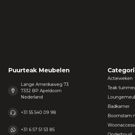
Puurteak Meubelen
Categor
Actieweken
Lange Amerikaweg 73
Teak tuinme
7332 BP Apeldoorn
Nederland
Loungemeub
Badkamer
+31 55 540 09 98
Boomstam 
Woonaccesso
+31 6 57 51 53 85
Onderhoud