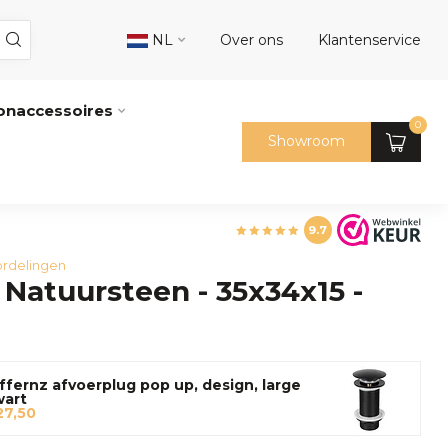
NL
Over ons
Klantenservice
naccessoires
0
Showroom
9.7
rdelingen
atuursteen - 35x34x15 -
ffernz afvoerplug pop up, design, large
wart
27,50