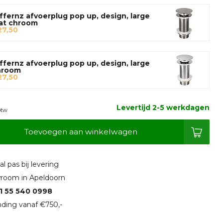
ffernz afvoerplug pop up, design, large
at chroom
27,50
ffernz afvoerplug pop up, design, large
hroom
27,50
Levertijd 2-5 werkdagen
btw
Toevoegen aan winkelwagen
l pas bij levering
room in Apeldoorn
1 55 540 0998
ding vanaf €750,-