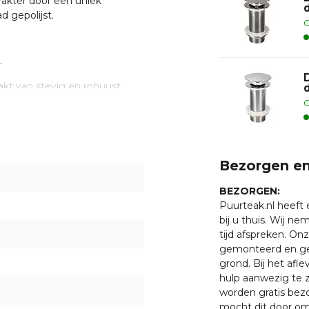
rakter door een uniek
d gepolijst.
O
.
t van stevig en robuust
sen, vlekken en hitte,
O
t ervoor dat de waskommen
ik. Een echte aanrader dus.
een vleugje natuurlijke
 patronen en kleuren, omdat
Bezorgen en
bruik van natuursteen kan een
vendien geeft de natuurlijke
BEZORGEN:
 karakter aan de waskommen.
Puurteak.nl heeft
bij u thuis. Wij n
tijd afspreken. O
gemonteerd en ge
grond. Bij het afl
hulp aanwezig te z
ier
worden gratis bezo
mocht dit door oms