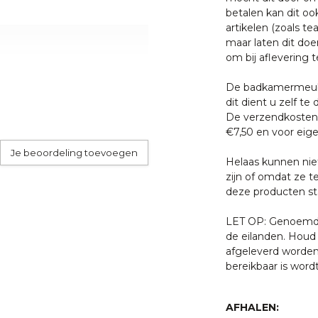
betalen kan dit oo
d nodig. Dagelijks even
artikelen (zoals tea
t twee keer per week even
maar laten dit doe
l voldoende. Gebruik bij het
om bij aflevering t
De badkamermeube
dit dient u zelf te 
or een externe pakketdienst.
De verzendkosten 
 u schoon te maken met
skommen wordt dit door
€7,50 en voor eige
 bijtende vloeistoffen en
Je beoordeling toevoegen
, dit tast de coating aan
Helaas kunnen nie
.
zijn of omdat ze t
 met een van onze
deze producten sta
) 55 5400998.
LET OP: Genoemde 
de eilanden. Houd 
afgeleverd worden
bereikbaar is word
AFHALEN: