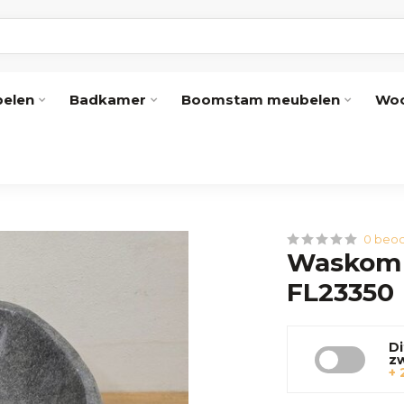
elen
Badkamer
Boomstam meubelen
Woo
0 beoo
Waskom N
FL23350
Di
z
+ 