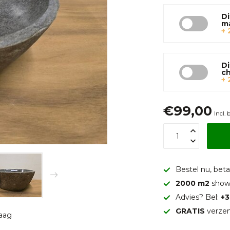
Di
m
+ 
Di
c
+ 
€99,00
Incl. 
Bestel nu, betaa
2000 m2
show
Advies? Bel:
+3
GRATIS
verzen
raag