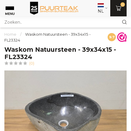
0
NL
MENU
Home
/
Waskom Natuursteen - 39x34x15 -
9.7
FL23324
Waskom Natuursteen - 39x34x15 -
FL23324
(0)