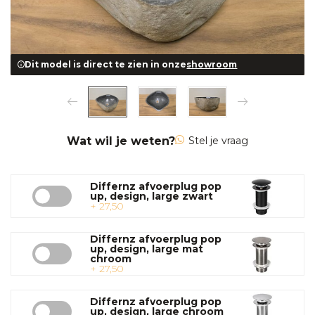
Dit model is direct te zien in onze
showroom
Wat wil je weten?
Stel je vraag
Differnz afvoerplug pop
up, design, large zwart
+ 27,50
Differnz afvoerplug pop
up, design, large mat
chroom
+ 27,50
Differnz afvoerplug pop
up, design, large chroom