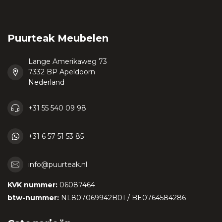
Puurteak Meubelen
Lange Amerikaweg 73
7332 BP Apeldoorn
Nederland
+31 55 540 09 98
+31 6 57 51 53 85
info@puurteak.nl
KVK nummer:
06087464
btw-nummer:
NL807069942B01 / BE0764584286