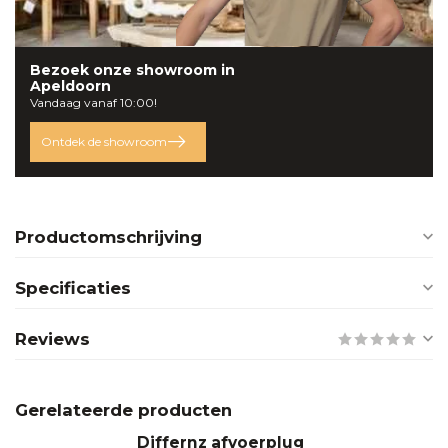
Bezoek onze
showroom
in
Apeldoorn
Vandaag vanaf 10:00!
Ontdek de showroom
Productomschrijving
Specificaties
Reviews
Gerelateerde producten
Differnz afvoerplug