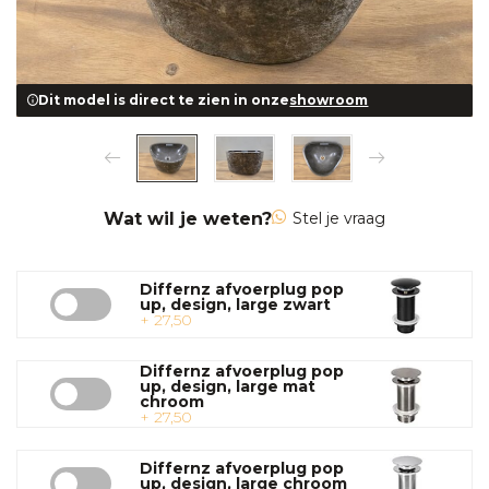
Dit model is direct te zien in onze
showroom
Wat wil je weten?
Stel je vraag
Differnz afvoerplug pop
up, design, large zwart
+ 27,50
Differnz afvoerplug pop
up, design, large mat
chroom
+ 27,50
Differnz afvoerplug pop
up, design, large chroom