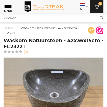
0
NL
MENU
Home
/
Waskom Natuursteen - 42x36x15cm -
9.7
FL23221
Waskom Natuursteen - 42x36x15cm -
FL23221
(0)