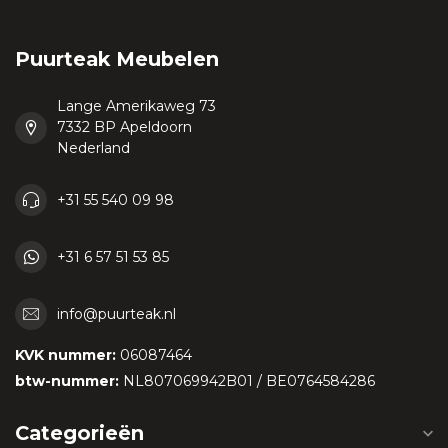
Puurteak Meubelen
Lange Amerikaweg 73
7332 BP Apeldoorn
Nederland
+31 55 540 09 98
+31 6 57 51 53 85
info@puurteak.nl
KVK nummer:
06087464
btw-nummer:
NL807069942B01 / BE0764584286
Categorieën