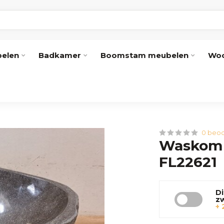
elen
Badkamer
Boomstam meubelen
Woo
0 beoo
Waskom 
FL22621
Di
z
+ 