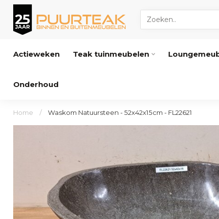
Actieweken
Teak tuinmeubelen
Loungemeub
Onderhoud
Home
/
Waskom Natuursteen - 52x42x15cm - FL22621