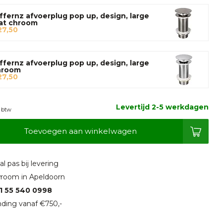
ffernz afvoerplug pop up, design, large
at chroom
27,50
ffernz afvoerplug pop up, design, large
hroom
27,50
Levertijd 2-5 werkdagen
. btw
Toevoegen aan winkelwagen
l pas bij levering
room in Apeldoorn
1 55 540 0998
ding vanaf €750,-