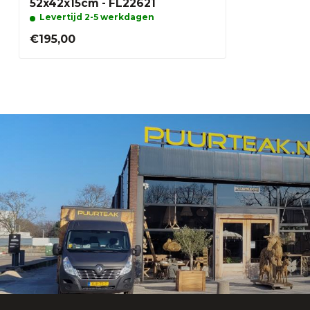
52x42x15cm - FL22621
Levertijd 2-5 werkdagen
€195,00