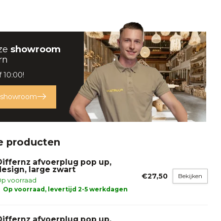
ze
showroom
rn
 10:00!
 showroom
e producten
Differnz afvoerplug pop up,
design, large zwart
€27,50
Bekijken
p voorraad
Op voorraad, levertijd 2-5 werkdagen
Differnz afvoerplug pop up,