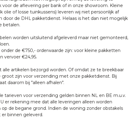
k voor de aflevering per bank of in onze showroom. Kleine
k olie of losse tuinkussens) leveren wij niet persoonlijk af
n door de DHL pakketdienst. Helaas is het dan niet mogelijk
e betalen.
len worden uitsluitend afgeleverd maar niet gemonteerd,
doen.
onder de €750,- orderwaarde zijn: voor kleine pakketten
n vervoer €24,95.
t alle artikelen bezorgd worden. Of omdat ze te breekbaar
e groot zijn voor verzending met onze pakketdienst. Bij
at daarom bij "alleen afhalen".
tarieven voor verzending gelden binnen NL en BE m.u.v.
U er rekening mee dat alle leveringen alleen worden
 op de begane grond. Indien de woning zonder obstakels
t er binnen geleverd.