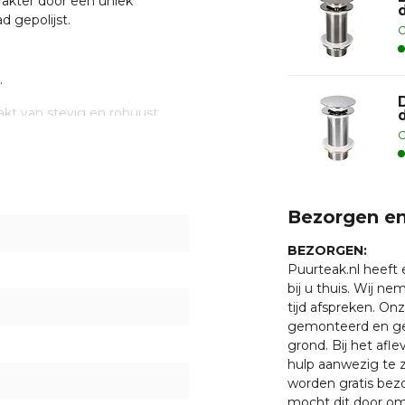
rakter door een uniek
d gepolijst.
O
.
t van stevig en robuust
sen, vlekken en hitte,
O
t ervoor dat de waskommen
ik. Een echte aanrader dus.
een vleugje natuurlijke
 patronen en kleuren, omdat
Bezorgen en
bruik van natuursteen kan een
vendien geeft de natuurlijke
BEZORGEN:
 karakter aan de waskommen.
Puurteak.nl heeft
bij u thuis. Wij n
tijd afspreken. O
gemonteerd en ge
grond. Bij het afl
hulp aanwezig te z
ier
worden gratis bezo
mocht dit door oms