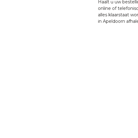
Haalt u uw bestell
online of telefonis
alles klaarstaat w
in Apeldoorn afhal