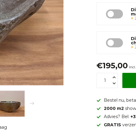
Di
m
+ 
Di
c
+ 
€195,00
Incl
Bestel nu, betaa
2000 m2
show
Advies? Bel:
+3
GRATIS
verzen
raag