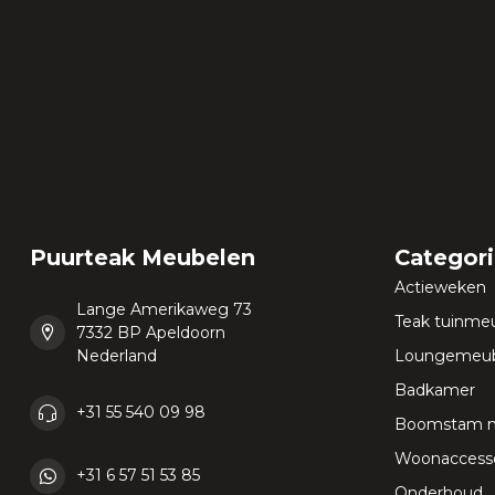
Puurteak Meubelen
Categor
Actieweken
Lange Amerikaweg 73
Teak tuinme
7332 BP Apeldoorn
Nederland
Loungemeub
Badkamer
+31 55 540 09 98
Boomstam 
Woonaccesso
+31 6 57 51 53 85
Onderhoud