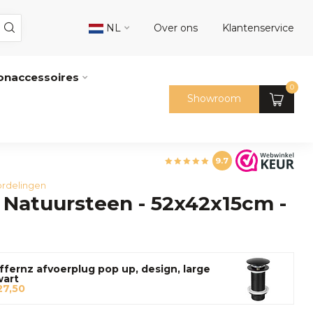
NL
Over ons
Klantenservice
naccessoires
0
Showroom
9.7
rdelingen
Natuursteen - 52x42x15cm -
ffernz afvoerplug pop up, design, large
wart
27,50