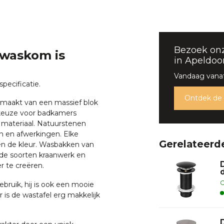
Bezoek on
 waskom is
in Apeldoo
Vandaag vanaf
pecificatie.
Ontdek de
emaakt van een massief blok
e keuze voor badkamers
 materiaal. Natuurstenen
n en afwerkingen. Elke
Gerelateerd
en de kleur. Wasbakken van
de soorten kraanwerk en
 te creëren.
O
ebruik, hij is ook een mooie
er is de wastafel erg makkelijk