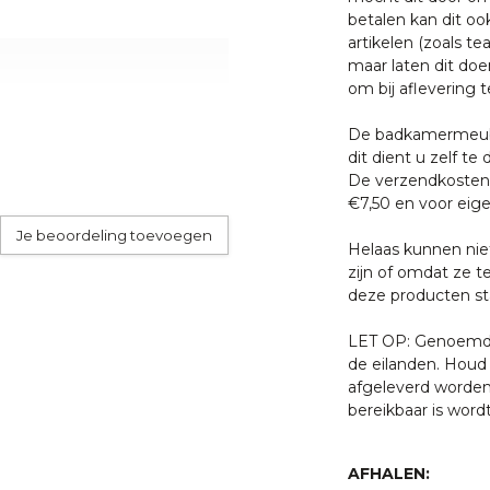
betalen kan dit oo
d nodig. Dagelijks even
artikelen (zoals tea
t twee keer per week even
maar laten dit doe
l voldoende. Gebruik bij het
om bij aflevering t
De badkamermeube
dit dient u zelf te 
or een externe pakketdienst.
De verzendkosten 
 u schoon te maken met
skommen wordt dit door
€7,50 en voor eige
 bijtende vloeistoffen en
Je beoordeling toevoegen
, dit tast de coating aan
Helaas kunnen nie
.
zijn of omdat ze t
 met een van onze
deze producten sta
) 55 5400998.
LET OP: Genoemde 
de eilanden. Houd 
afgeleverd worden
bereikbaar is word
AFHALEN: