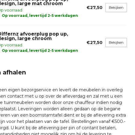
design, large mat chroom
€27,50
Bekijken
p voorraad
Op voorraad, levertijd 2-5 werkdagen
Differnz afvoerplug pop up,
design, large chroom
€27,50
Bekijken
p voorraad
Op voorraad, levertijd 2-5 werkdagen
 afhalen
 een eigen bezorgservice en levert de meubelen in overleg
emen contact met u op over de afleverdag en zal met u een
nze tuinmeubelen worden door onze chauffeur indien nodig
plaatst. Leveringen worden alleen gedaan op de begane
everen van een boomstamtafel dient er bij de aflevering extra
ijn voor het plaatsen van de tafel. Bestellingen vanaf €500.-
rgd. U kunt bij de aflevering per pin of contant betalen,
tandigheden niet mogelijk zijn om bij de levering te