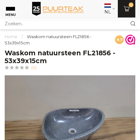
0
NL
MENU
Home
/
Waskom natuursteen FL21856 -
9.7
53x39x15cm
Waskom natuursteen FL21856 -
53x39x15cm
(0)