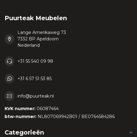
Puurteak Meubelen
Lange Amerikaweg 73
7332 BP Apeldoorn
Nederland
+31 55 540 09 98
+31 6 57 51 53 85
info@puurteak.nl
KVK nummer:
06087464
btw-nummer:
NL807069942B01 / BE0764584286
Categorieën