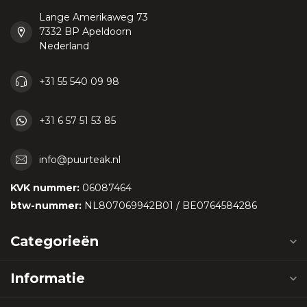
Lange Amerikaweg 73
7332 BP Apeldoorn
Nederland
+31 55 540 09 98
+31 6 57 51 53 85
info@puurteak.nl
KVK nummer:
06087464
btw-nummer:
NL807069942B01 / BE0764584286
Categorieën
Informatie