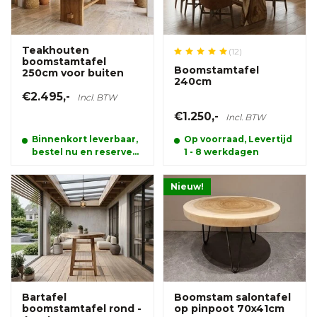
Teakhouten
(12)
boomstamtafel
Boomstamtafel
250cm voor buiten
240cm
€2.495,-
Incl. BTW
€1.250,-
Incl. BTW
Binnenkort leverbaar,
Op voorraad, Levertijd
bestel nu en reserveer
1 - 8 werkdagen
alvast uw product.
Nieuw!
Bartafel
Boomstam salontafel
boomstamtafel rond -
op pinpoot 70x41cm