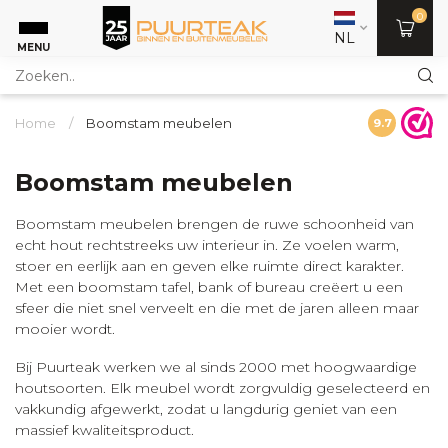
0
NL
MENU
Home
/
Boomstam meubelen
9.7
Boomstam meubelen
Boomstam meubelen brengen de ruwe schoonheid van
echt hout rechtstreeks uw interieur in. Ze voelen warm,
stoer en eerlijk aan en geven elke ruimte direct karakter.
Met een boomstam tafel, bank of bureau creëert u een
sfeer die niet snel verveelt en die met de jaren alleen maar
mooier wordt.
Bij Puurteak werken we al sinds 2000 met hoogwaardige
houtsoorten. Elk meubel wordt zorgvuldig geselecteerd en
vakkundig afgewerkt, zodat u langdurig geniet van een
massief kwaliteitsproduct.