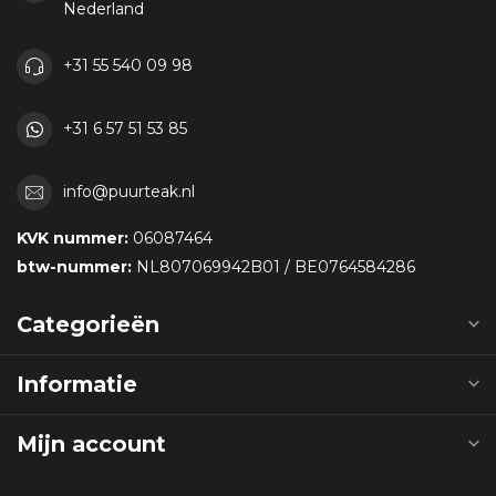
Nederland
+31 55 540 09 98
+31 6 57 51 53 85
info@puurteak.nl
KVK nummer:
06087464
btw-nummer:
NL807069942B01 / BE0764584286
Categorieën
Informatie
Mijn account