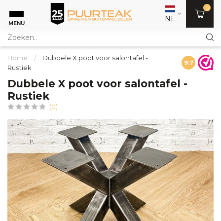
0
NL
MENU
Home
/
Dubbele X poot voor salontafel -
9.7
Rustiek
Dubbele X poot voor salontafel -
Rustiek
(0)