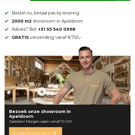
Bestel nu, betaal pas bij levering
2000 m2
showroom in Apeldoorn
Advies? Bel:
+31 55 540 0998
GRATIS
verzending vanaf €750,-
Bezoek onze
showroom
in
Apeldoorn
Gesloten! Morgen open vanaf 10:00!
Ontdek de showroom