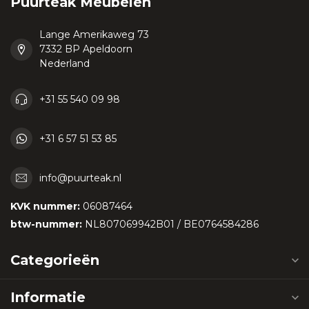
Puurteak Meubelen
Lange Amerikaweg 73
7332 BP Apeldoorn
Nederland
+31 55 540 09 98
+31 6 57 51 53 85
info@puurteak.nl
KVK nummer:
06087464
btw-nummer:
NL807069942B01 / BE0764584286
Categorieën
Informatie