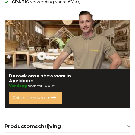
GRATIS
verzending vanaf €750,-
Bezoek onze
showroom
in
Apeldoorn
Vandaag
open tot 16:00*!
Ontdek de showroom
Productomschrijving