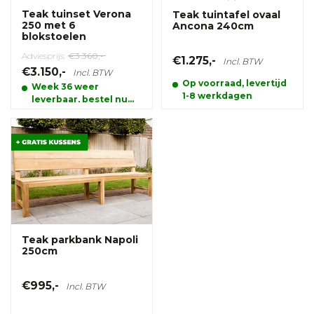
Teak tuinset Verona
Teak tuintafel ovaal
250 met 6
Ancona 240cm
blokstoelen
Adviesprijs:
€3.360,-
€1.275,-
Incl. BTW
€3.150,-
Incl. BTW
Op voorraad, levertijd
Week 36 weer
1-8 werkdagen
leverbaar, bestel nu
en reserveer alvast uw
product.
Teak parkbank Napoli
250cm
€995,-
Incl. BTW