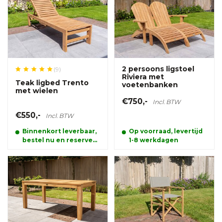
2 persoons ligstoel
(9)
Riviera met
Teak ligbed Trento
voetenbanken
met wielen
€750,-
Incl. BTW
€550,-
Incl. BTW
Binnenkort leverbaar,
Op voorraad, levertijd
bestel nu en reserveer
1-8 werkdagen
alvast uw product.