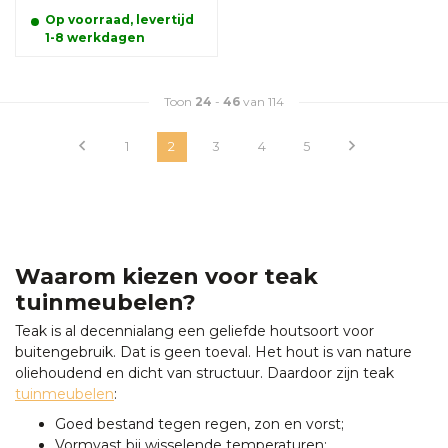
Op voorraad, levertijd
1-8 werkdagen
Toon
24
-
46
van 114
1
2
3
4
5
Waarom kiezen voor teak
tuinmeubelen?
Teak is al decennialang een geliefde houtsoort voor
buitengebruik. Dat is geen toeval. Het hout is van nature
oliehoudend en dicht van structuur. Daardoor zijn teak
tuinmeubelen
:
Goed bestand tegen regen, zon en vorst;
Vormvast bij wisselende temperaturen;