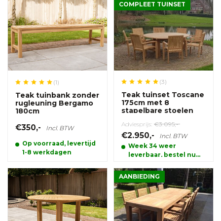
COMPLEET TUINSET
(3)
(1)
Teak tuinset Toscane
Teak tuinbank zonder
175cm met 8
rugleuning Bergamo
stapelbare stoelen
180cm
Adviesprijs:
€3.095,-
€350,-
Incl. BTW
€2.950,-
Incl. BTW
Op voorraad, levertijd
Week 34 weer
1-8 werkdagen
leverbaar, bestel nu
en reserveer alvast uw
product.
AANBIEDING