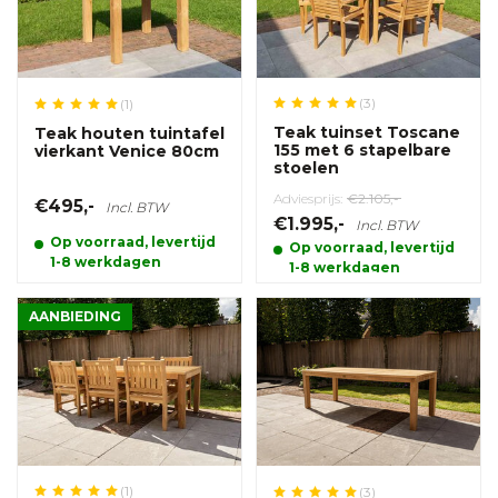
(3)
(1)
Teak tuinset Toscane
Teak houten tuintafel
155 met 6 stapelbare
vierkant Venice 80cm
stoelen
Adviesprijs:
€2.105,-
€495,-
Incl. BTW
€1.995,-
Incl. BTW
Op voorraad, levertijd
Op voorraad, levertijd
1-8 werkdagen
1-8 werkdagen
AANBIEDING
(1)
(3)