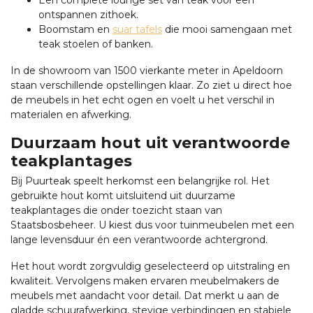
Een complete lounge set van teak voor een
ontspannen zithoek.
Boomstam en
suar tafels
die mooi samengaan met
teak stoelen of banken.
In de showroom van 1500 vierkante meter in Apeldoorn
staan verschillende opstellingen klaar. Zo ziet u direct hoe
de meubels in het echt ogen en voelt u het verschil in
materialen en afwerking.
Duurzaam hout uit verantwoorde
teakplantages
Bij Puurteak speelt herkomst een belangrijke rol. Het
gebruikte hout komt uitsluitend uit duurzame
teakplantages die onder toezicht staan van
Staatsbosbeheer. U kiest dus voor tuinmeubelen met een
lange levensduur én een verantwoorde achtergrond.
Het hout wordt zorgvuldig geselecteerd op uitstraling en
kwaliteit. Vervolgens maken ervaren meubelmakers de
meubels met aandacht voor detail. Dat merkt u aan de
gladde schuurafwerking, stevige verbindingen en stabiele