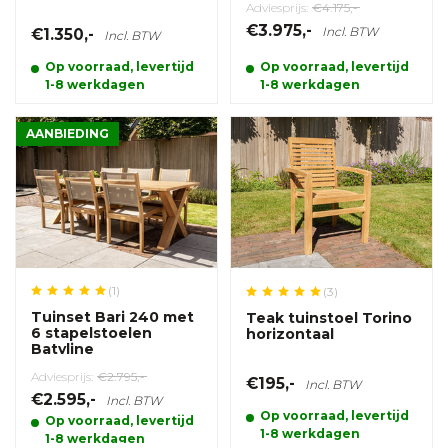
Adviesprijs:
€4.175,-
€3.975,-
Incl. BTW
€1.350,-
Incl. BTW
Op voorraad, levertijd
Op voorraad, levertijd
1-8 werkdagen
1-8 werkdagen
AANBIEDING
(1)
(3)
Tuinset Bari 240 met
Teak tuinstoel Torino
6 stapelstoelen
horizontaal
Batyline
Adviesprijs:
€2.795,-
€195,-
Incl. BTW
€2.595,-
Incl. BTW
Op voorraad, levertijd
Op voorraad, levertijd
1-8 werkdagen
1-8 werkdagen