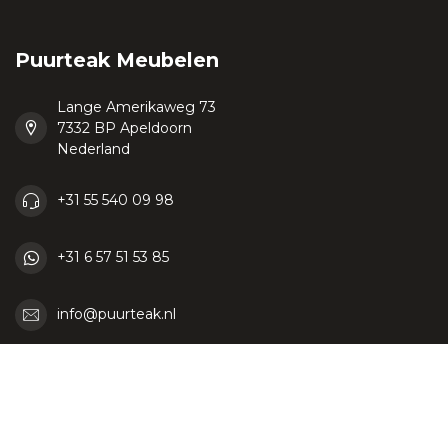
Puurteak Meubelen
Lange Amerikaweg 73
7332 BP Apeldoorn
Nederland
+31 55 540 09 98
+31 6 57 51 53 85
info@puurteak.nl
KVK nummer:
06087464
btw-nummer:
NL807069942B01 / BE0764584286
Categorieën