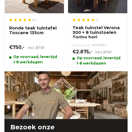
(1)
(8)
Teak tuinstel Verona
Ronde teak tuintafel
300 + 8 tuinstoelen
Toscane 135cm
Torino hori
Adviesprijs:
€3.055,-
€750,-
Incl. BTW
€2.875,-
Incl. BTW
Op voorraad, levertijd
Op voorraad, levertijd
1-8 werkdagen
1-8 werkdagen
Bezoek onze