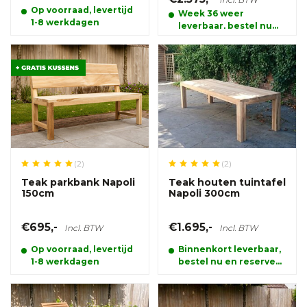
Op voorraad, levertijd
Week 36 weer
1-8 werkdagen
leverbaar, bestel nu
en reserveer alvast uw
product.
(2)
(2)
Teak parkbank Napoli
Teak houten tuintafel
150cm
Napoli 300cm
€695,-
€1.695,-
Incl. BTW
Incl. BTW
Op voorraad, levertijd
Binnenkort leverbaar,
1-8 werkdagen
bestel nu en reserveer
alvast uw product.