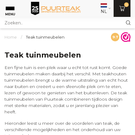
0
NL
MENU
Home
/
Teak tuinmeubelen
9.7
Teak tuinmeubelen
Een fijne tuin is een plek waar u echt tot rust komt. Goede
tuinmeubelen maken daarbij het verschil. Met teakhouten
tuinmeubelen brengt u de warme uitstraling van echt hout
naar buiten en creëert u een sfeervolle plek om te eten,
lezen of gewoon te genieten van het buitenleven. De teak
tuinmeubelen van Puurteak combineren tijdloos design
met sterke materialen, zodat u er jarenlang plezier van
heeft.
Hieronder leest u meer over de voordelen van teak, de
verschillende mogelijkheden en het onderhoud van uw