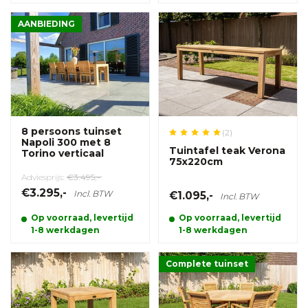
AANBIEDING
8 persoons tuinset
(2)
Napoli 300 met 8
Tuintafel teak Verona
Torino verticaal
75x220cm
Adviesprijs:
€3.495,-
€3.295,-
Incl. BTW
€1.095,-
Incl. BTW
Op voorraad, levertijd
Op voorraad, levertijd
1-8 werkdagen
1-8 werkdagen
Complete tuinset