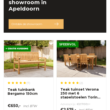
showroom
in
Apeldoorn
Ontdek de showroom
SFEERVOL
(2)
(7)
Teak tuinset Verona
Teak tuinbank
250 met 6
Bergamo 150cm
stapelstoelen Torino
Verti
Adviesprijs:
€2.700,-
€650,-
Incl. BTW
€2.575,-
Incl. BTW