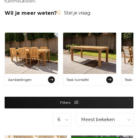
tuinmeubelen.
Wil je meer weten?
Stel je vraag
Aanbiedingen
Teak tuintafel
Teak tui
Filters