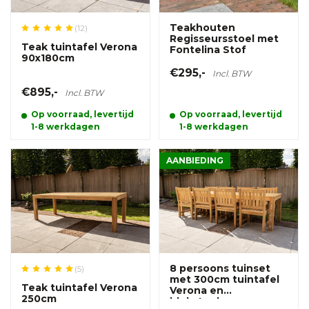
Teakhouten
(12)
Regisseursstoel met
Teak tuintafel Verona
Fontelina Stof
90x180cm
€295,-
Incl. BTW
€895,-
Incl. BTW
Op voorraad, levertijd
Op voorraad, levertijd
1-8 werkdagen
1-8 werkdagen
AANBIEDING
8 persoons tuinset
(5)
met 300cm tuintafel
Teak tuintafel Verona
Verona en
250cm
blokstoelen