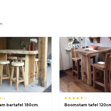
en
(1)
(2)
m bartafel 180cm
Boomstam tafel 120c