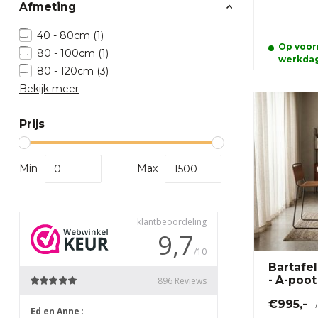
Afmeting
40 - 80cm
(1)
Op voorr
80 - 100cm
(1)
werkda
80 - 120cm
(3)
Bekijk meer
Prijs
Min
Max
Bartafe
- A-poot
€995,-