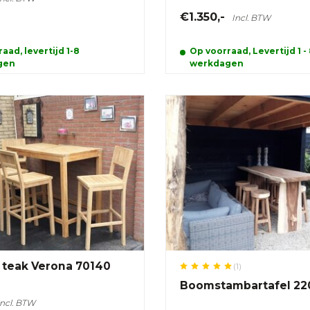
€1.350,-
Incl. BTW
aad, levertijd 1-8
Op voorraad, Levertijd 1 -
gen
werkdagen
l teak Verona 70140
(1)
Boomstambartafel 2
Incl. BTW