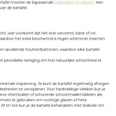
artafel moeten de bijpassende
barkrukken of -stoelen
een
an de bartafel.
ht, wat voorkomt dat het snel vervormt, barst of rot.
aardoor het extra beschermd is tegen schimmel, insecten
n opvallende houtnerfpatronen, waardoor elke bartafel
t periodieke reiniging om hun natuurlijke schoonheid te
 minimale inspanning. Je kunt de bartafel regelmatig afvegen
selresten te verwijderen. Voor hardnekkige vlekken kun je
ssieve chemicaliën of schurende schoonmaakmiddelen die
emats te gebruiken om vochtige glazen of hete
 Af en toe kun je de bartafel behandelen met teakolie om