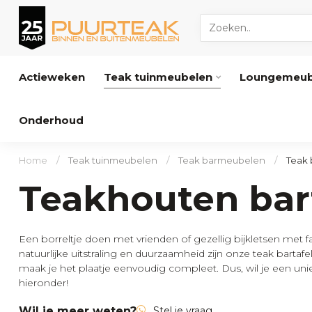
Actieweken
Teak tuinmeubelen
Loungemeub
Onderhoud
Home
/
Teak tuinmeubelen
/
Teak barmeubelen
/
Teak 
Teakhouten bar
Een borreltje doen met vrienden of gezellig bijkletsen met f
natuurlijke uitstraling en duurzaamheid zijn onze teak barta
maak je het plaatje eenvoudig compleet. Dus, wil je een un
hieronder!
Wil je meer weten?
Stel je vraag