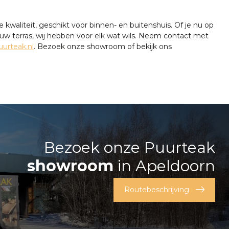
 kwaliteit, geschikt voor binnen- en buitenshuis. Of je nu op
jouw terras, wij hebben voor elk wat wils. Neem contact met
urteak.nl
. Bezoek onze showroom of bekijk ons
Bezoek onze Puurteak
showroom
in Apeldoorn
Routebeschrijving