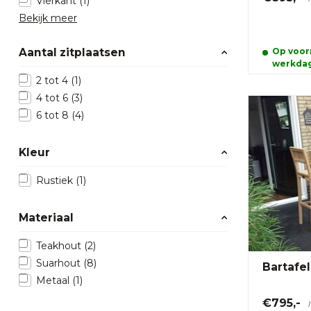
Vierkant
(1)
Bekijk meer
Op voorr
Aantal zitplaatsen
werkda
2 tot 4
(1)
4 tot 6
(3)
6 tot 8
(4)
Kleur
Rustiek
(1)
Materiaal
Teakhout
(2)
Suarhout
(8)
Bartafe
Metaal
(1)
€795,-