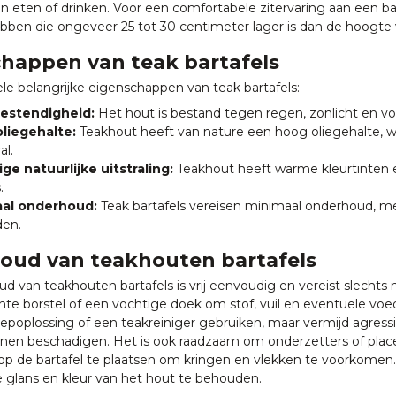
n eten of drinken. Voor een comfortabele zitervaring aan een b
bben die ongeveer 25 tot 30 centimeter lager is dan de hoogte v
happen van teak bartafels
ele belangrijke eigenschappen van teak bartafels:
estendigheid:
Het hout is bestand tegen regen, zonlicht en voc
liegehalte:
Teakhout heeft van nature een hoog oliegehalte, w
al.
ge natuurlijke uitstraling:
Teakhout heeft warme kleurtinten e
.
al onderhoud:
Teak bartafels vereisen minimaal onderhoud, me
en.
oud van teakhouten bartafels
d van teakhouten bartafels is vrij eenvoudig en vereist slechts
te borstel of een vochtige doek om stof, vuil en eventuele voed
epoplossing of een teakreiniger gebruiken, maar vermijd agre
nen beschadigen. Het is ook raadzaam om onderzetters of plac
p de bartafel te plaatsen om kringen en vlekken te voorkomen.
ke glans en kleur van het hout te behouden.