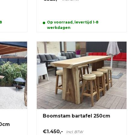
 8
Op voorraad, levertijd 1-8
werkdagen
Boomstam bartafel 250cm
20cm
€1.450,-
Incl. BTW