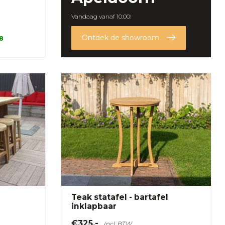
Vandaag vanaf 10:00!
Ontdek de showroom
 8
Teak statafel - bartafel
inklapbaar
€325,-
Incl. BTW