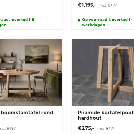
€1.195,-
Incl. BTW
aad, levertijd 1-8
Op voorraad, Levertijd 1 -
gen
werkdagen
l boomstamtafel rond
Piramide bartafelpoot
hardhout
€275,-
Incl. BTW
Incl. BTW