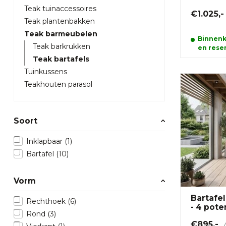
Teak tuinaccessoires
€1.025,-
Teak plantenbakken
Teak barmeubelen
Binnenk
Teak barkrukken
en reser
Teak bartafels
Tuinkussens
Teakhouten parasol
Soort
Inklapbaar
(1)
Bartafel
(10)
Vorm
Bartafe
Rechthoek
(6)
- 4 pote
Rond
(3)
€895,-