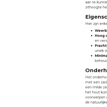
aan te kunne
zithoogte he
Eigensc
Hier zijn enk
Weerb
Hoog o
en verv
Prachti
uniek is
Minima
behoud
Onderh
Het onderhou
met een zach
een milde ze
het hout kun
voorwerpen o
de natuurlij