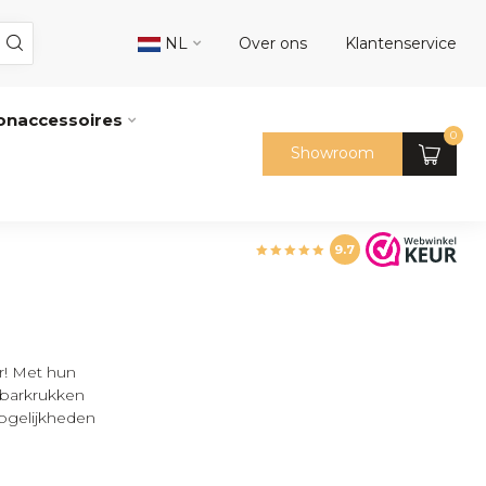
NL
Over ons
Klantenservice
naccessoires
0
Showroom
9.7
or! Met hun
k barkrukken
mogelijkheden