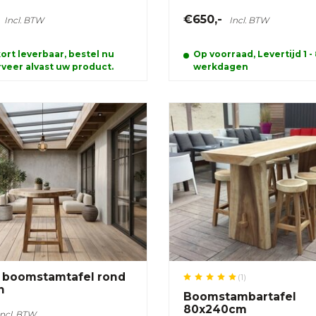
€650,-
Incl. BTW
Incl. BTW
ort leverbaar, bestel nu
Op voorraad, Levertijd 1 -
veer alvast uw product.
werkdagen
l boomstamtafel rond
(1)
n
Boomstambartafel
80x240cm
Incl. BTW