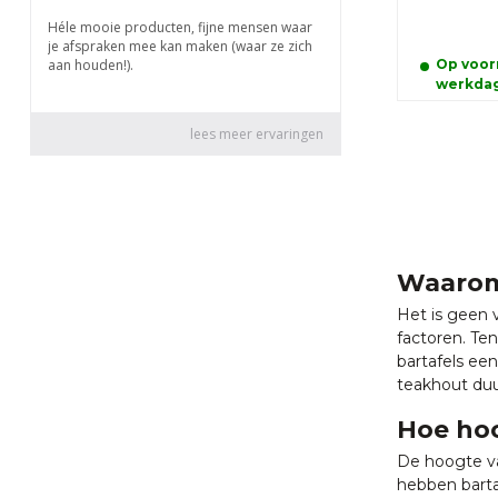
Op voorr
werkda
Waarom 
Het is geen v
factoren. Te
bartafels ee
teakhout duu
Hoe hoo
De hoogte va
hebben barta