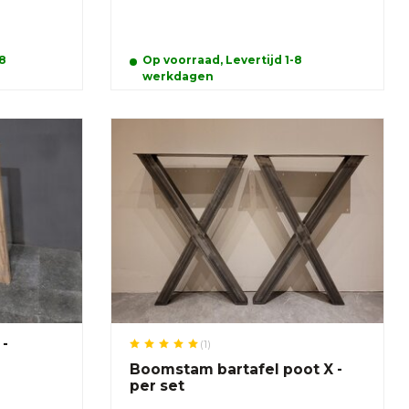
 8
Op voorraad, Levertijd 1-8
werkdagen
 -
(1)
Boomstam bartafel poot X -
per set