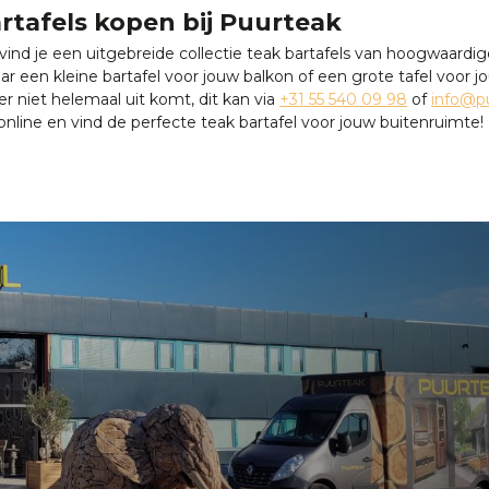
rtafels kopen bij Puurteak
vind je een uitgebreide collectie teak bartafels van hoogwaardige
ar een kleine bartafel voor jouw balkon of een grote tafel voor 
 er niet helemaal uit komt, dit kan via
+31 55 540 09 98
of
info@pu
online en vind de perfecte teak bartafel voor jouw buitenruimte!