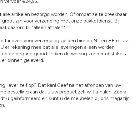
n vervoer €24,95.
t alle artikelen bezorgd worden. Of omdat ze te breekbaar
e groot zijn voor verzending met onze pakketdienst. Bij
at daarom bij "alleen afhalen".
tarieven voor verzending gelden binnen NL en BE m.u.v.
U er rekening mee dat alle leveringen alleen worden
 op de begane grond. Indien de woning zonder obstakels
t er binnen geleverd.
ing liever zelf op? Dat kan! Geef na het afronden van uw
che bestelling aan dat u uw product zelf wilt afhalen. Zodra
ordt u geïnformeerd en kunt u de meubelen bij ons magazijn
en.