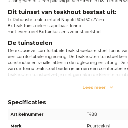
u aangeven of u een parasolgat van 51mm in uw tuintafel wi
Dit tuinset van teakhout bestaat uit:
1x Robuuste teak tuintafel Napoli 160x160x77cm
8x teak tuinstoelen stapelbaar Torino
met eventueel 8x tuinkussens voor stapelstoel
De tuinstoelen
De exclusieve, comfortabele teak stapelbare stoel Torino v
een comfortabele rugleuning. De teakhouten tuinstoel kenm
constructie en smalle latten in de rugleuning en zitting. D
van de Torino teak stoel bieden je armen een comfortabele
teakhouten tuinstoel zet je met gemak in de kleinste ruimt
stoel volledig gemonteerd. Een ander voordeel van deze teak
is.
Lees meer
✔ Solide afwerking ✔Duurzaam hout ✔gemakkelijk op te r
Specificaties
Alternatieven
Artikelnummer
T488
Deze teak tuintafel los bestellen?
Klik hier
Of wilt u extra stapelbare teak tuinstoelen bijbestellen?
Klik h
Merk
Puurteak.nl