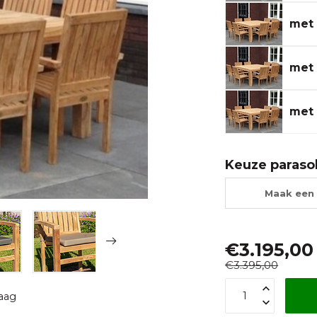
met 
met 
met 
Keuze paraso
Maak een 
€3.195,00
€3.395,00
raag