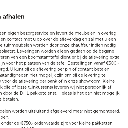
 afhalen
 een eigen bezorgservice en levert de meubelen in overleg
emen contact met u op over de afleverdag en zal met u een
nze tuinmeubelen worden door onze chauffeur indien nodig
plaatst. Leveringen worden alleen gedaan op de begane
everen van een boomstamtafel dient er bij de aflevering extra
ijn voor het plaatsen van de tafel. Bestellingen vanaf €500.-
rgd. U kunt bij de aflevering per pin of contant betalen,
tandigheden niet mogelijk zijn om bij de levering te
k voor de aflevering per bank of in onze showroom. Kleine
k olie of losse tuinkussens) leveren wij niet persoonlijk af
n door de DHL pakketdienst. Helaas is het dan niet mogelijk
e betalen.
len worden uitsluitend afgeleverd maar niet gemonteerd,
doen.
onder de €750,- orderwaarde zijn: voor kleine pakketten