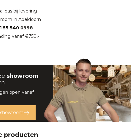
l pas bij levering
room in Apeldoorn
1 55 540 0998
ding vanaf €750,-
ze
showroom
rn
rgen open vanaf
 showroom
e producten