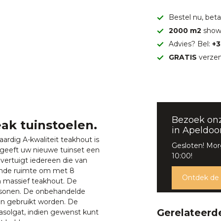
Bestel nu, betaa
2000 m2
show
Advies? Bel:
+3
GRATIS
verzen
Bezoek on
ak tuinstoelen.
in Apeldoo
aardig A-kwaliteit teakhout is
Gesloten! Mo
ut geeft uw nieuwe tuinset een
10:00!
ertuigt iedereen die van
oende ruimte om met 8
Ontdek de
n massief teakhout. De
personen. De onbehandelde
ten gebruikt worden. De
Gerelateerd
asolgat, indien gewenst kunt