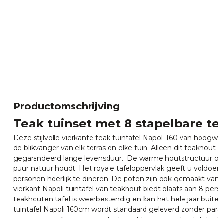
Productomschrijving
Teak tuinset met 8 stapelbare te
Deze stijlvolle vierkante teak tuintafel Napoli 160 van hoogw
de blikvanger van elk terras en elke tuin. Alleen dit teakho
gegarandeerd lange levensduur. De warme houtstructuur ov
puur natuur houdt. Het royale tafeloppervlak geeft u vold
personen heerlijk te dineren. De poten zijn ook gemaakt va
vierkant Napoli tuintafel van teakhout biedt plaats aan 8 
teakhouten tafel is weerbestendig en kan het hele jaar bui
tuintafel Napoli 160cm wordt standaard geleverd zonder par