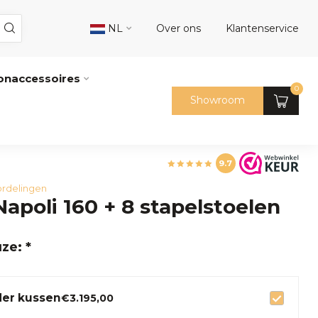
NL
Over ons
Klantenservice
naccessoires
0
Showroom
9.7
rdelingen
Napoli 160 + 8 stapelstoelen
ze: *
er kussen
€3.195,00