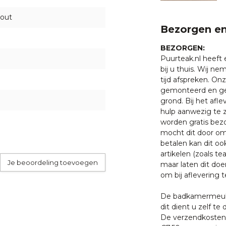
hout
Bezorgen en
it teakhout en hoeft niet
n vergrijzen naar een zilver
BEZORGEN:
t behandelen met onze
Golden
Puurteak.nl heeft
bij u thuis. Wij n
tijd afspreken. O
gemonteerd en ge
garantie op productie of
grond. Bij het afl
heden of andere invloeden
hulp aanwezig te z
worden gratis bezo
mocht dit door oms
betalen kan dit oo
ezorgd op de begane grond.
artikelen (zoals tea
Je beoordeling toevoegen
maar laten dit doe
om bij aflevering t
 met een van onze
De badkamermeube
. U bent uiteraard ook
dit dient u zelf te 
ten klaar staan om u te
De verzendkosten 