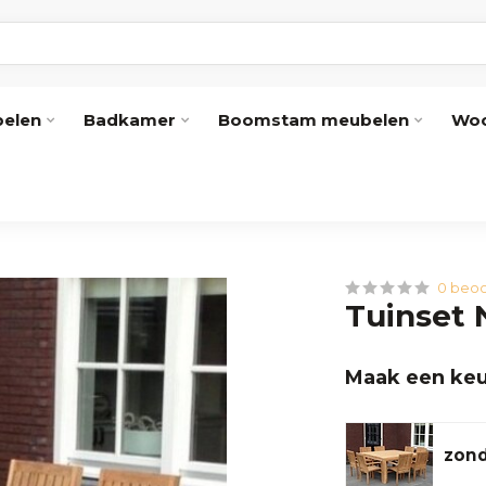
elen
Badkamer
Boomstam meubelen
Woo
0 beoo
Tuinset 
Maak een keu
zond