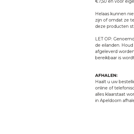
€7,50 en voor eige
Helaas kunnen nie
zijn of omdat ze t
deze producten sta
LET OP: Genoemde 
de eilanden. Houd 
afgeleverd worden
bereikbaar is word
AFHALEN:
Haalt u uw bestell
online of telefonis
alles klaarstaat w
in Apeldoorn afhal