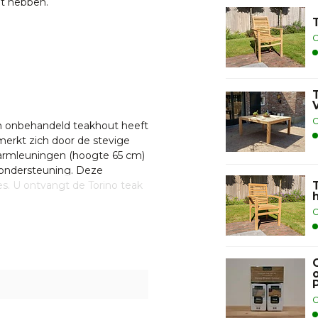
lt hebben.
O
O
an onbehandeld teakhout heeft
erkt zich door de stevige
e armleuningen (hoogte 65 cm)
 ondersteuning. Deze
es. U ontvangt de Torino teak
 stoel is dat deze stapelbaar
O
uimen
O
ier