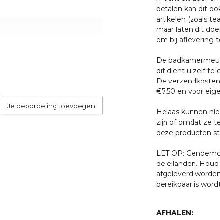
betalen kan dit oo
d nodig. Dagelijks even
artikelen (zoals tea
t twee keer per week even
maar laten dit doe
l voldoende. Gebruik bij het
om bij aflevering t
De badkamermeube
dit dient u zelf te 
or een externe pakketdienst.
De verzendkosten 
 u schoon te maken met
skommen wordt dit door
€7,50 en voor eige
 bijtende vloeistoffen en
Je beoordeling toevoegen
, dit tast de coating aan
Helaas kunnen nie
.
zijn of omdat ze t
 met een van onze
deze producten sta
) 55 5400998.
LET OP: Genoemde 
de eilanden. Houd 
afgeleverd worden
bereikbaar is word
AFHALEN: