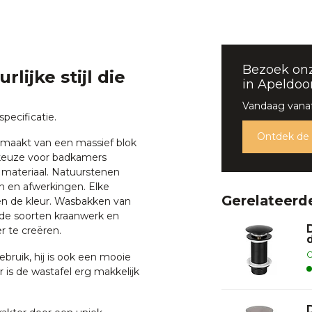
Bezoek on
ijke stijl die
in Apeldoo
Vandaag vanaf
pecificatie.
Ontdek de
emaakt van een massief blok
e keuze voor badkamers
 materiaal. Natuurstenen
n en afwerkingen. Elke
Gerelateerd
en de kleur. Wasbakken van
de soorten kraanwerk en
 te creëren.
O
ebruik, hij is ook een mooie
er is de wastafel erg makkelijk