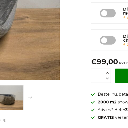
Di
m
+ 
Di
c
+ 
€99,00
Incl. 
Bestel nu, betaa
2000 m2
show
Advies? Bel:
+3
GRATIS
verzen
raag