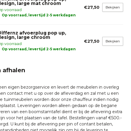
design, large mat chroom
€27,50
Bekijken
p voorraad
Op voorraad, levertijd 2-5 werkdagen
Differnz afvoerplug pop up,
design, large chroom
€27,50
Bekijken
p voorraad
Op voorraad, levertijd 2-5 werkdagen
 afhalen
 een eigen bezorgservice en levert de meubelen in overleg
emen contact met u op over de afleverdag en zal met u een
nze tuinmeubelen worden door onze chauffeur indien nodig
plaatst. Leveringen worden alleen gedaan op de begane
everen van een boomstamtafel dient er bij de aflevering extra
ijn voor het plaatsen van de tafel. Bestellingen vanaf €500.-
rgd. U kunt bij de aflevering per pin of contant betalen,
tandigheden niet mogelijk zijn om bij de levering te