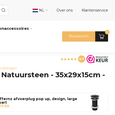
NL
Over ons
Klantenservice
naccessoires
0
Showroom
9.7
rdelingen
Natuursteen - 35x29x15cm -
ffernz afvoerplug pop up, design, large
wart
27,50