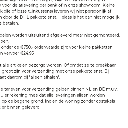
k voor de aflevering per bank of in onze showroom. Kleine
k olie of losse tuinkussens) leveren wij niet persoonlijk af
n door de DHL pakketdienst. Helaas is het dan niet mogelijk
e betalen.
len worden uitsluitend afgeleverd maar niet gemonteerd,
doen.
onder de €750,- orderwaarde zijn: voor kleine pakketten
n vervoer €24,95.
t alle artikelen bezorgd worden. Of omdat ze te breekbaar
e groot zijn voor verzending met onze pakketdienst. Bij
at daarom bij "alleen afhalen".
tarieven voor verzending gelden binnen NL en BE m.u.v.
U er rekening mee dat alle leveringen alleen worden
 op de begane grond. Indien de woning zonder obstakels
t er binnen geleverd.