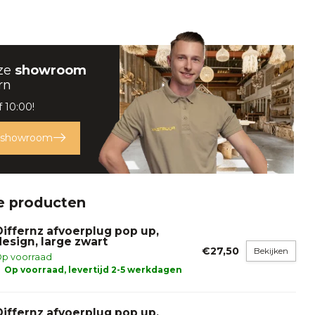
ze
showroom
rn
 10:00!
 showroom
e producten
Differnz afvoerplug pop up,
design, large zwart
€27,50
Bekijken
p voorraad
Op voorraad, levertijd 2-5 werkdagen
Differnz afvoerplug pop up,