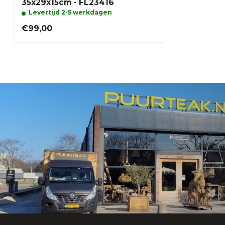
35x29x15cm - FL23416
Levertijd 2-5 werkdagen
€99,00