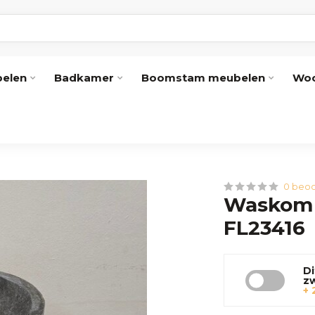
elen
Badkamer
Boomstam meubelen
Woo
0 beoo
Waskom 
FL23416
Di
z
+ 