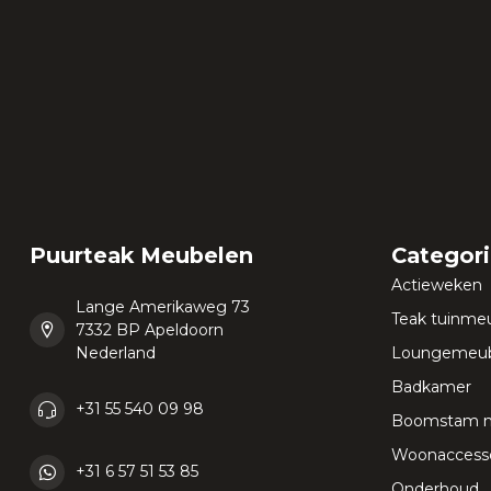
Puurteak Meubelen
Categor
Actieweken
Lange Amerikaweg 73
Teak tuinme
7332 BP Apeldoorn
Nederland
Loungemeub
Badkamer
+31 55 540 09 98
Boomstam 
Woonaccesso
+31 6 57 51 53 85
Onderhoud