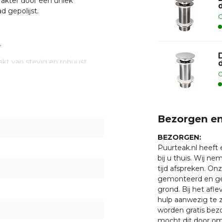
rakter door een uniek
d gepolijst.
O
.
t van stevig en robuust
sen, vlekken en hitte,
O
t ervoor dat de waskommen
ik. Een echte aanrader dus.
een vleugje natuurlijke
 patronen en kleuren, omdat
Bezorgen en
bruik van natuursteen kan een
vendien geeft de natuurlijke
BEZORGEN:
 karakter aan de waskommen.
Puurteak.nl heeft
bij u thuis. Wij n
tijd afspreken. O
gemonteerd en ge
grond. Bij het afl
hulp aanwezig te z
ier
worden gratis bezo
mocht dit door oms