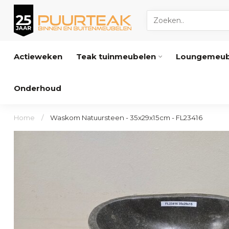
Actieweken
Teak tuinmeubelen
Loungemeub
Onderhoud
Home
/
Waskom Natuursteen - 35x29x15cm - FL23416