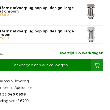
ffernz afvoerplug pop up, design, large
at chroom
27,50
ffernz afvoerplug pop up, design, large
hroom
27,50
Levertijd 2-5 werkdagen
btw
Toevoegen aan winkelwagen
l pas bij levering
room in Apeldoorn
1 55 540 0998
ding vanaf €750,-