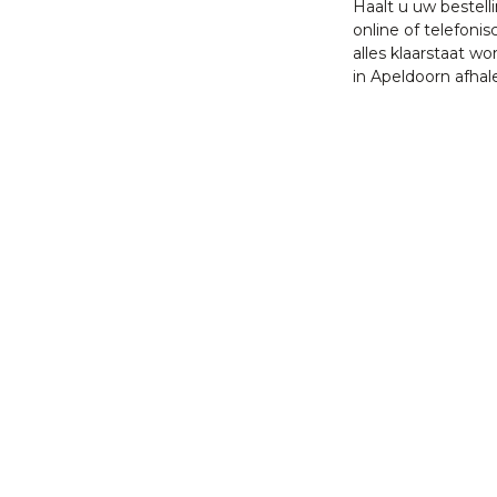
Haalt u uw bestell
online of telefonis
alles klaarstaat w
in Apeldoorn afhal